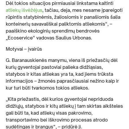
Dėl tokios situacijos pirmiausiai linkstama kaltinti
atliekų išvėžėjus
, tačiau, deja, mes nesame įpareigoti
rūpintis statybinėmis, žaliosiomis ir panašiomis šalia
konteinerių savavališkai paliktomis atliekomis“, –
paaiškino ekologinių sprendimų bendrovės
„Ecoservice“ vadovas Saulius Urbonas.
Motyvai – įvairūs
G. Baranauskienės manymu, viena iš priežasčių dėl
kurių gyventojai pastoviai palieka didžiąsias,
statybos ir kitas atliekas yra ta, kad jiems trūksta
informacijos – žmonės paprasčiausiai nežino kaip ir
kur turi būti tvarkomos tokios atliekos.
„Kita priežastis, dėl kurios gyventojai nepriduoda
didžiųjų, statybos ir kitų atliekų į tam skirtas aikšteles
gali būti ta, kad atliekų visas pakrovimo,
transportavimo bei iškrovimo procesas atrodo
sudėtingas ir brangus“, – pridūrė ji.