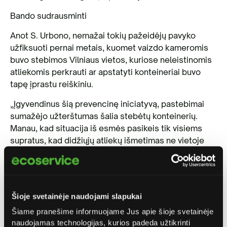
Bando sudrausminti
Anot S. Urbono, nemažai tokių pažeidėjų pavyko
užfiksuoti pernai metais, kuomet vaizdo kameromis
buvo stebimos Vilniaus vietos, kuriose neleistinomis
atliekomis perkrauti ar apstatyti konteineriai buvo
tapę įprastu reiškiniu.
„Įgyvendinus šią prevencinę iniciatyvą, pastebimai
sumažėjo užterštumas šalia stebėtų konteinerių.
Manau, kad situacija iš esmės pasikeis tik visiems
supratus, kad didžiųjų atliekų išmetimas ne vietoje
yra neteisingas tiek kaimynų, tiek supančios aplinkos
atžvilgiu. Būkime savo miesto šeimininkai, visi kartu
rūpinkimės mus supančia aplinka ir neleiskime jos
teršti kitiems“, – pabrėžė „Ecoservice“ vadovas,
Šioje svetainėje naudojami slapukai
pridurdamas, jog iniciatyvos turėtų imtis tiek
Šiame pranešime informuojame Jus apie šioje svetainėje
gyventojai, tiek įmonės – teršėjų sudrausminimas ar
naudojamas technologijas, kurios padeda užtikrinti
informavimas apie juos, yra itin efektyvi priemonė.