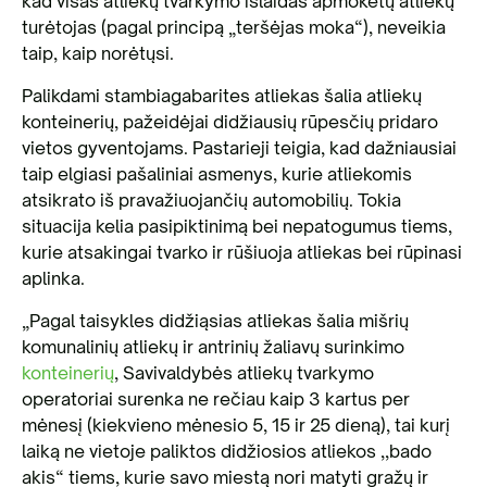
kad visas atliekų tvarkymo išlaidas apmokėtų atliekų
turėtojas (pagal principą „teršėjas moka“), neveikia
taip, kaip norėtųsi.
Palikdami stambiagabarites atliekas šalia atliekų
konteinerių, pažeidėjai didžiausių rūpesčių pridaro
vietos gyventojams. Pastarieji teigia, kad dažniausiai
taip elgiasi pašaliniai asmenys, kurie atliekomis
atsikrato iš pravažiuojančių automobilių. Tokia
situacija kelia pasipiktinimą bei nepatogumus tiems,
kurie atsakingai tvarko ir rūšiuoja atliekas bei rūpinasi
aplinka.
„Pagal taisykles didžiąsias atliekas šalia mišrių
komunalinių atliekų ir antrinių žaliavų surinkimo
konteinerių
, Savivaldybės atliekų tvarkymo
operatoriai surenka ne rečiau kaip 3 kartus per
mėnesį (kiekvieno mėnesio 5, 15 ir 25 dieną), tai kurį
laiką ne vietoje paliktos didžiosios atliekos ,,bado
akis“ tiems, kurie savo miestą nori matyti gražų ir