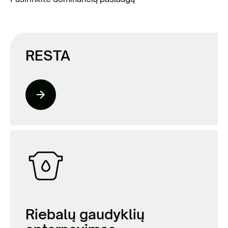
RESTA
Riebalų gaudyklių