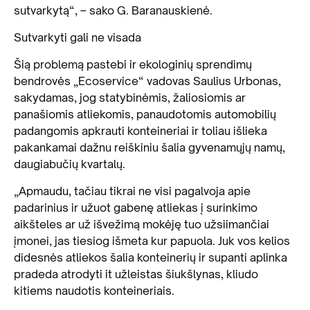
sutvarkytą“, – sako G. Baranauskienė.
Sutvarkyti gali ne visada
Šią problemą pastebi ir ekologinių sprendimų
bendrovės „Ecoservice“ vadovas Saulius Urbonas,
sakydamas, jog statybinėmis, žaliosiomis ar
panašiomis atliekomis, panaudotomis automobilių
padangomis apkrauti konteineriai ir toliau išlieka
pakankamai dažnu reiškiniu šalia gyvenamųjų namų,
daugiabučių kvartalų.
„Apmaudu, tačiau tikrai ne visi pagalvoja apie
padarinius ir užuot gabenę atliekas į surinkimo
aikšteles ar už išvežimą mokėję tuo užsiimančiai
įmonei, jas tiesiog išmeta kur papuola. Juk vos kelios
didesnės atliekos šalia konteinerių ir supanti aplinka
pradeda atrodyti it užleistas šiukšlynas, kliudo
kitiems naudotis konteineriais.