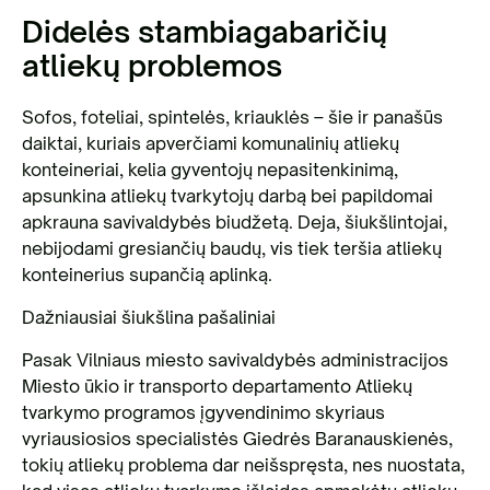
Didelės stambiagabaričių
atliekų problemos
Sofos, foteliai, spintelės, kriauklės – šie ir panašūs
daiktai, kuriais apverčiami komunalinių atliekų
konteineriai, kelia gyventojų nepasitenkinimą,
apsunkina atliekų tvarkytojų darbą bei papildomai
apkrauna savivaldybės biudžetą. Deja, šiukšlintojai,
nebijodami gresiančių baudų, vis tiek teršia atliekų
konteinerius supančią aplinką.
Dažniausiai šiukšlina pašaliniai
Pasak Vilniaus miesto savivaldybės administracijos
Miesto ūkio ir transporto departamento Atliekų
tvarkymo programos įgyvendinimo skyriaus
vyriausiosios specialistės Giedrės Baranauskienės,
tokių atliekų problema dar neišspręsta, nes nuostata,