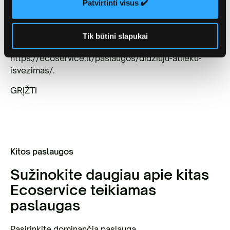
centrų ir savivaldybės tinklapiuose.
Patvirtinti visus ✔️
„Ecoservice“ stambiagabaričių atliekų surinkimo
aikštelė yra įsikūrusi adresu Gariūnų g. 71, Vilniuje.
Tik būtini slapukai
Daugiau informacijos rasite
https://ecoservice.lt/paslaugos/didziuju-atlieku-
isvezimas/.
GRĮŽTI
Kitos paslaugos
Sužinokite daugiau apie kitas
Ecoservice teikiamas
paslaugas
Pasirinkite dominančią paslaugą