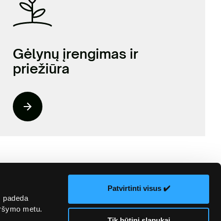
Gėlynų įrengimas ir
priežiūra
Patvirtinti visus ✔️
s padeda
naršymo metu.
Tik būtini slapukai