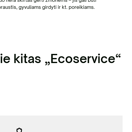
 nėra skirtas gerti žmonėms – jis gali būti
austis, gyvuliams girdyti ir kt. poreikiams.
ie kitas „Ecoservice“