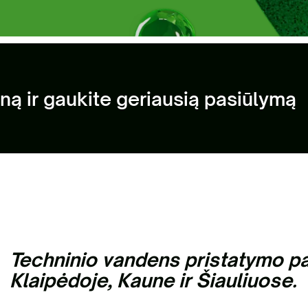
sisakykite el. parduotuvėje | Statybinių
liekų išvežimas Vilniaus mieste
Antri
ną ir gaukite geriausią pasiūlymą
Techninio vandens pristatymo pas
Klaipėdoje, Kaune ir Šiauliuose.