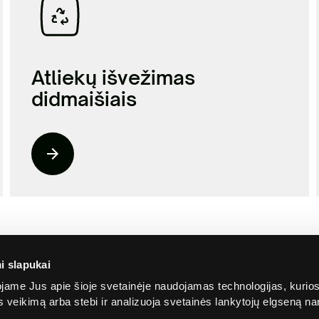
Atliekų išvežimas
didmaišiais
i slapukai
ame Jus apie šioje svetainėje naudojamas technologijas, kurio
ės veikimą arba stebi ir analizuoja svetainės lankytojų elgseną 