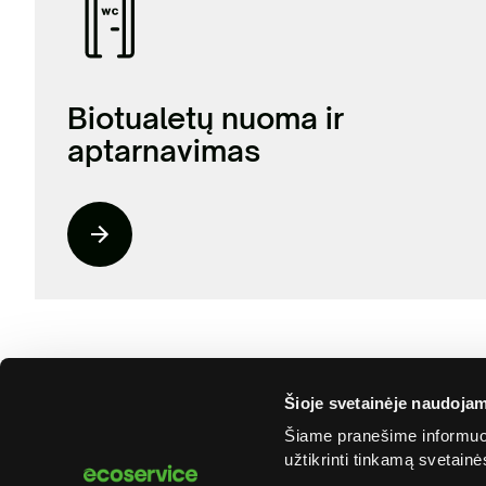
Biotualetų nuoma ir
aptarnavimas
Šioje svetainėje naudojam
Šiame pranešime informuoj
užtikrinti tinkamą svetain