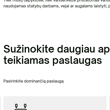
Tiek mūsų talpyklose, tiek vandenveže pristatomas vanduo
naudojamas statybų darbams, vejai ar augalams laistyti, pr
Sužinokite daugiau ap
teikiamas paslaugas
Pasirinkite dominančią paslaugą