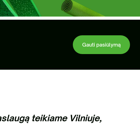
nių žaliavų tvarkymas
Gauti pasiūlymą
laugą teikiame Vilniuje,