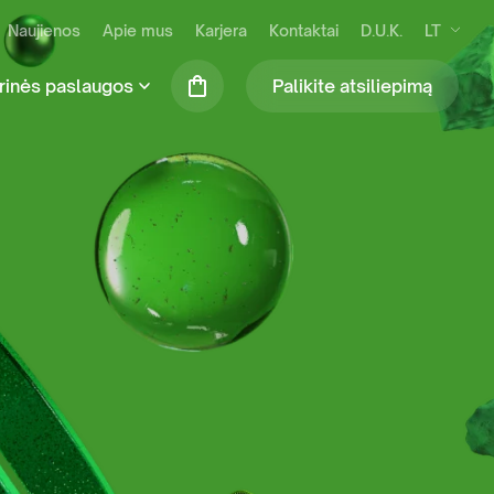
Naujienos
Apie mus
Karjera
Kontaktai
D.U.K.
LT
rinės paslaugos
Palikite atsiliepimą
se susidarančių atliekų išvežimas ir
Praustuvių nuoma (tik šiltuoju metų laiku)
kymas
Mobiliosios tvoros
ilės surinkimas ir tvarkymas
Biotualetų skaičiuoklė
binių ir komercinių atliekų tvarkymas
S administravimo paslauga
ių komunalinių atliekų tvarkymas