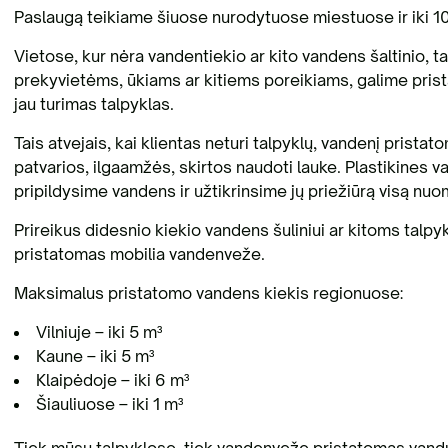
Paslaugą teikiame šiuose nurodytuose miestuose ir iki 10
Vietose, kur nėra vandentiekio ar kito vandens šaltinio, t
prekyvietėms, ūkiams ar kitiems poreikiams, galime prista
jau turimas talpyklas.
Tais atvejais, kai klientas neturi talpyklų, vandenį pristat
patvarios, ilgaamžės, skirtos naudoti lauke. Plastikines v
pripildysime vandens ir užtikrinsime jų priežiūrą visą nuo
Prireikus didesnio kiekio vandens šuliniui ar kitoms talp
pristatomas mobilia vandenveže.
Maksimalus pristatomo vandens kiekis regionuose:
Vilniuje – iki 5 m³
Kaune – iki 5 m³
Klaipėdoje – iki 6 m³
Šiauliuose – iki 1 m³