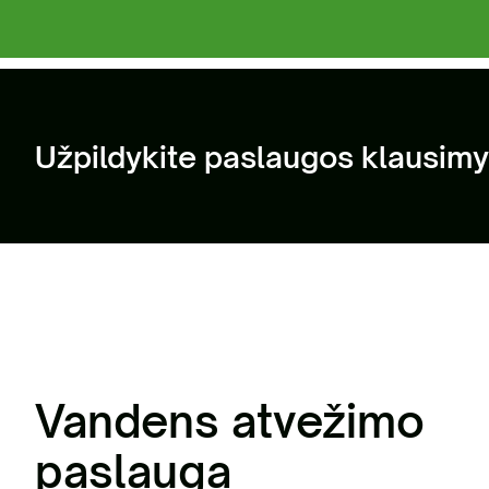
Už
at
Užpildykite paslaugos klausimy
Vandens atvežimo
paslauga