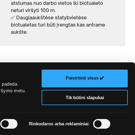
atstumas nuo darbo vietos iki biotualeto
neturi viršyti 100 m.
✅ Daugiaaukštėse statybvietėse
biotualetas turi būti įrengtas kas antrame
aukšte.
Patvirtinti visus ✔️
s padeda
naršymo metu.
Tik būtini slapukai
kų
El. parduotuvės
Žiniasklaidai
Rinkodaros arba reklaminiai
ka
taisyklės