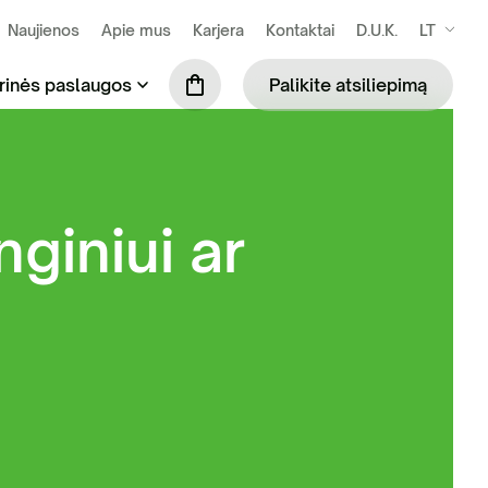
Naujienos
Apie mus
Karjera
Kontaktai
D.U.K.
LT
rinės paslaugos
Palikite atsiliepimą
se susidarančių atliekų išvežimas ir
Praustuvių nuoma (tik šiltuoju metų laiku)
kymas
nginiui ar
Mobiliosios tvoros
ilės surinkimas ir tvarkymas
Biotualetų skaičiuoklė
binių ir komercinių atliekų tvarkymas
S administravimo paslauga
ių komunalinių atliekų tvarkymas