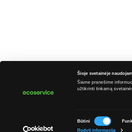
Šioje svetainėje naudojam
Šiame pranešime informuoj
užtikrinti tinkamą svetain
Sutikimo
Būtini
Funk
© 2025 „Ecoservice“. Visos teisės saugomos
pasirinkimas
Rodyti informaciją