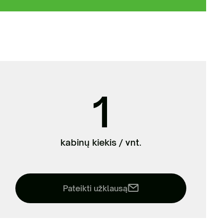
nių žaliavų tvarkymas
1
kabinų kiekis / vnt.
Pateikti užklausą