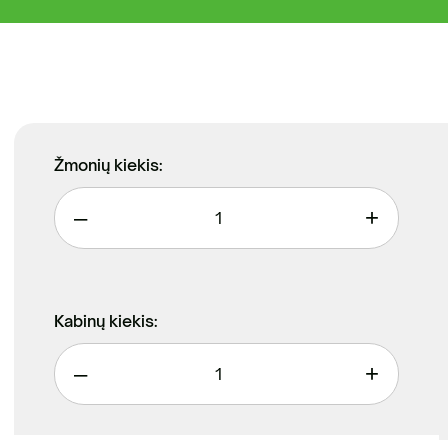
sisakykite el. parduotuvėje | Statybinių
liekų išvežimas Vilniaus mieste
Antri
Žmonių kiekis:
–
+
Kabinų kiekis:
–
+