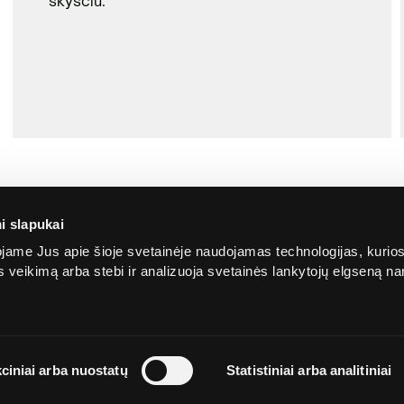
skysčiu.
i slapukai
ame Jus apie šioje svetainėje naudojamas technologijas, kurio
ės veikimą arba stebi ir analizuoja svetainės lankytojų elgseną 
Apie
Privatumo
Slapu
Skaidrumas
ciniai arba nuostatų
Statistiniai arba analitiniai
mus
politika
politi