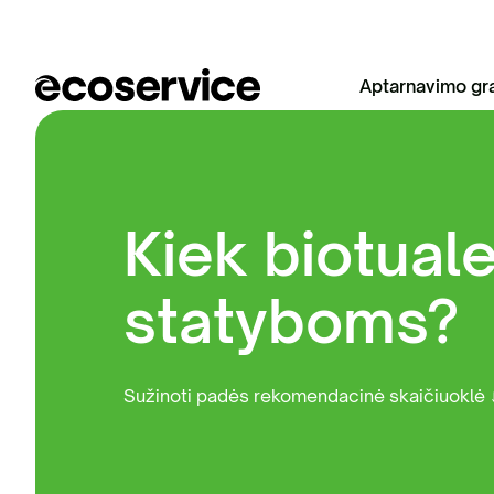
Aptarnavimo gra
Žo
St
Kiek biotuale
Me
Ža
va
statyboms?
St
Žv
At
Sužinoti padės rekomendacinė skaičiuoklė 
St