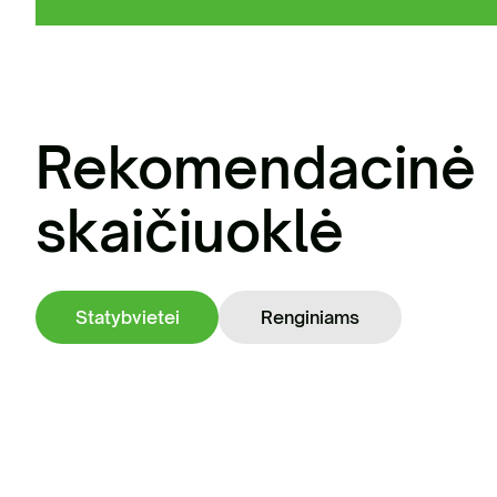
Už
at
Rekomendacinė
skaičiuoklė
Statybvietei
Renginiams