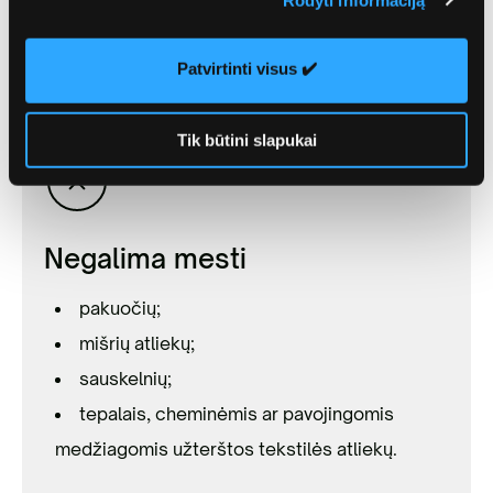
supakuoti į atskirus sandarius, drėgmei
nepralaidžius maišelius.
Patvirtinti visus ✔️
Tik būtini slapukai
Negalima mesti
pakuočių;
mišrių atliekų;
sauskelnių;
tepalais, cheminėmis ar pavojingomis
medžiagomis užterštos tekstilės atliekų.