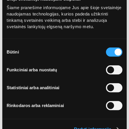
Šiame pranešime informuojame Jus apie šioje svetainėje
naudojamas technologijas, kurios padeda užtikrinti
tinkamą svetainės veikimą arba stebi ir analizuoja
Galima mesti
svetainės lankytojų elgseną naršymo metu.
drabužius;
Sutikimo
galanterijos gaminius (rankinukus, diržus,
Būtini
pasirinkimas
pirštines, kaklaraiščius ir pan.);
audinius ir jų atraižas;
Funkciniai arba nuostatų
avalynę;
užuolaidas bei patalynę;
Statistiniai arba analitiniai
minkštus žaislus.
Visas tekstilės gaminių atliekas meskite tik
Rinkodaros arba reklaminiai
sandariai supakuotas į maišelius.
Tinkami ir netinkami naudoti tekstilės
gaminiai (pvz., nešvarūs ar šlapi) turi būti
Rodyti informaciją