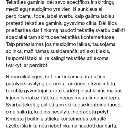
Tekstilės gaminiai dėl savo specifikos ir skirtingų
medžiagų naudojimo yra vieni iš sunkiausiai
perdirbamų, todėl labai svarbu kaip galima labiau
pratęsti tekstilės gaminių gyvavimo ciklą. Dėl šios
priežasties dar tinkamą naudoti tekstilę svarbu palikti
specialiai tam skirtuose tekstilės konteineriuose.
Taip pratęsiamas jos naudojimo laikas, tausojama
aplinka, mažinamas susidarančių atliekų kiekis,
taupomi ištekliai, reikalingi tekstilės atliekoms
tvarkyti ar perdirbti.
Nebereikalingus, bet dar tinkamus drabužius,
patalynę, avalynę poromis, rankines, diržus ir kitą
tekstilę gyventojai turėtų sudėti į plastikinius maišus
ir juos tvirtai užrišti, kad nepasimestų ir nesusiteptų.
Svarbu tekstilę palikti tam skirtuose konteineriuose,
o ne šalia jų, kad jos nesulytų, nepradėtų pelyti.
Išmesta į buitinių atliekų konteinerius tekstilė
užsiteršia ir tampa nebetinkama naudoti dar kartą.