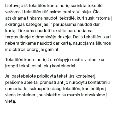
Lietuvoje iš tekstilės konteinerių surinkta tekstilė
vežama į tekstilės rūšiavimo centrą Vilniuje. Čia
atskiriama tinkama naudoti tekstilė, kuri suskirstoma į
skirtingas kategorijas ir paruošiama naudoti dar
kartą. Tinkama naudoti tekstilė parduodama
tarptautinėje didmeninėje rinkoje. Dalis tekstilės, kuri
nebėra tinkama naudoti dar kartą, naudojama šilumos
ir elektros energijai gaminti.
Tekstilės konteinerių žemėlapyje rasite vietas, kur
įrengti tekstilės atliekų konteineriai.
Jei pastebėjote pripildytą tekstilės konteinerį,
prašome apie tai pranešti ant jo nurodytu kontaktiniu
numeriu. Jei sukaupėte daug tekstilės, kuri netilps į
vieną konteinerį, susisiekite su mumis ir atvyksime į
vietą.