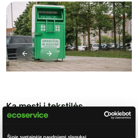
Ką mesti į tekstilės
konteinerius?
Šioje svetainėje naudojami slapukai