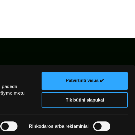
kų
El. parduotuvės
Žiniasklaidai
ka
taisyklės
Patvirtinti visus ✔️
s padeda
naršymo metu.
Tik būtini slapukai
Rinkodaros arba reklaminiai