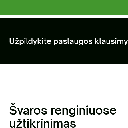
Už
at
Užpildykite paslaugos klausimy
Švaros renginiuose
užtikrinimas