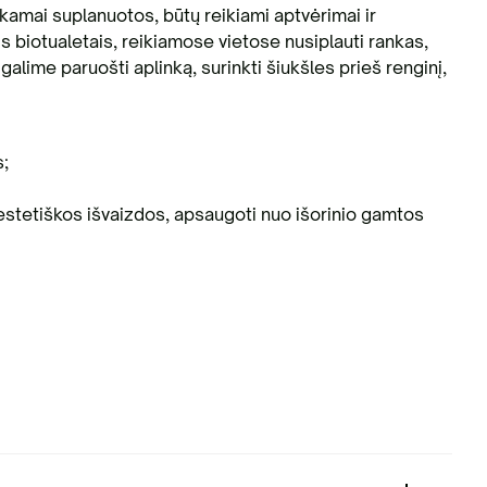
kamai suplanuotos, būtų reikiami aptvėrimai ir
s biotualetais, reikiamose vietose nusiplauti rankas,
 galime paruošti aplinką, surinkti šiukšles prieš renginį,
s;
, estetiškos išvaizdos, apsaugoti nuo išorinio gamtos