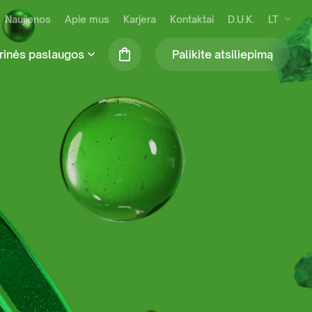
Naujienos
Apie mus
Karjera
Kontaktai
D.U.K.
LT
rinės paslaugos
Palikite atsiliepimą
se susidarančių atliekų išvežimas ir
Praustuvių nuoma (tik šiltuoju metų laiku)
kymas
Mobiliosios tvoros
ilės surinkimas ir tvarkymas
Biotualetų skaičiuoklė
binių ir komercinių atliekų tvarkymas
S administravimo paslauga
ių komunalinių atliekų tvarkymas