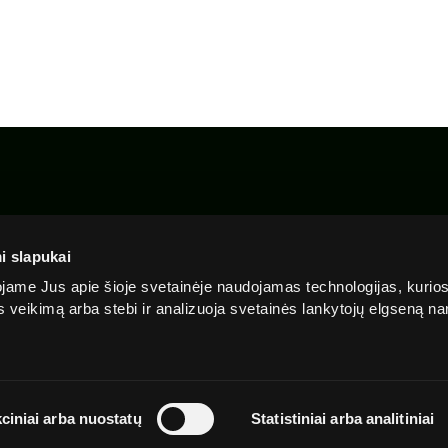
Apie
Privatumo
Slapu
Skaidrumas
mus
politika
politi
i slapukai
ame Jus apie šioje svetainėje naudojamas technologijas, kurio
ės veikimą arba stebi ir analizuoja svetainės lankytojų elgseną 
ciniai arba nuostatų
Statistiniai arba analitiniai