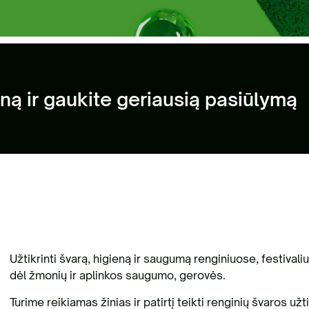
sisakykite el. parduotuvėje | Statybinių
liekų išvežimas Vilniaus mieste
Antri
ną ir gaukite geriausią pasiūlymą
Užtikrinti švarą, higieną ir saugumą renginiuose, festiva
dėl žmonių ir aplinkos saugumo, gerovės.
Turime reikiamas žinias ir patirtį teikti renginių švaros u