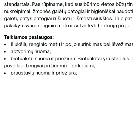
standartais. Pasirūpiname, kad susibūrimo vietos būtų tin
nukreipimai, žmonės galėtų patogiai ir higieniškai naudoti
galėtų patys patogiai rūšiuoti ir išmesti šiukšles. Taip pat
palaikyti švarą renginio metu ir sutvarkyti teritoriją po jo.
Teikiamos paslaugos:
šiukšlių renginio metu ir po jo surinkimas bei išvežima
aptvėrimų nuoma;
biotualetų nuoma ir priežiūra. Biotualetai yra stabilūs
poveikio. Lengvai prižiūrimi ir perkeliami;
praustuvių nuoma ir priežiūra;