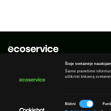
© 2025 „Ecoservice“. Visos teisės saugomos
Šioje svetainėje naudojam
Šiame pranešime informuoj
užtikrinti tinkamą svetain
Sutikimo
Būtini
Funk
pasirinkimas