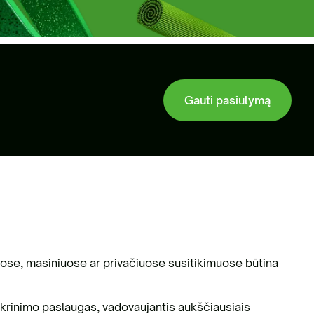
nių žaliavų tvarkymas
Gauti pasiūlymą
liuose, masiniuose ar privačiuose susitikimuose būtina
žtikrinimo paslaugas, vadovaujantis aukščiausiais