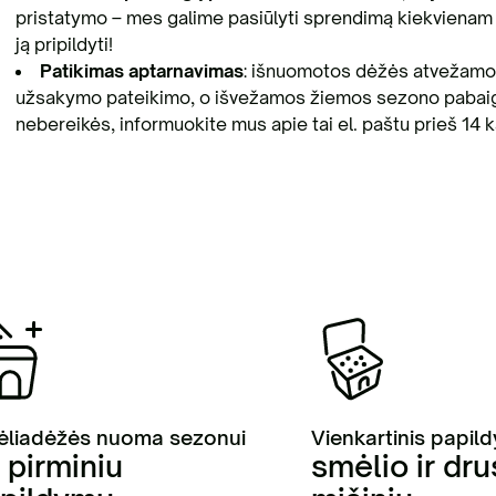
pristatymo – mes galime pasiūlyti sprendimą kiekvienam p
ją pripildyti!
Patikimas aptarnavimas
: išnuomotos dėžės atvežamos
užsakymo pateikimo, o išvežamos žiemos sezono pabaigoje
nebereikės, informuokite mus apie tai el. paštu prieš 14 ka
liadėžės nuoma sezonui
Vienkartinis papil
 pirminiu
smėlio ir dr