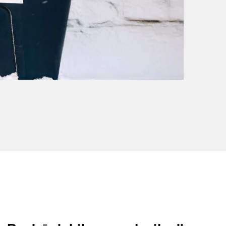
sisakykite el. parduotuvėje | Statybinių
liekų išvežimas Vilniaus mieste
Antri