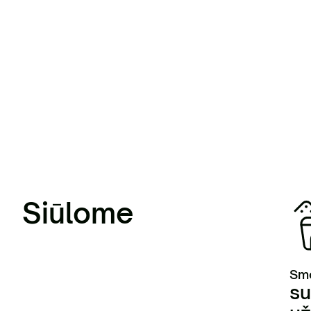
Siūlome
Smė
su