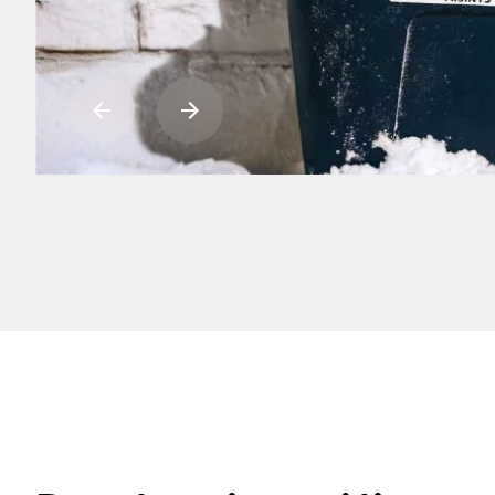
Už
at