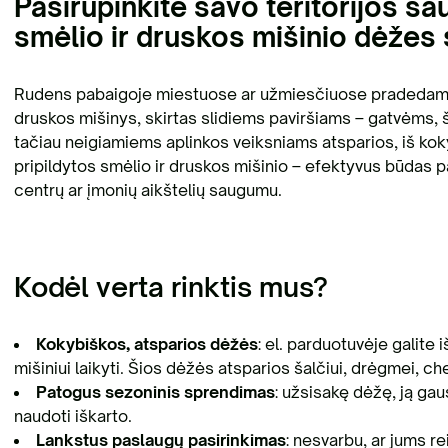
Pasirūpinkite savo teritorijos 
smėlio ir druskos mišinio dėžes 
Rudens pabaigoje miestuose ar užmiesčiuose pradedamos 
druskos mišinys, skirtas slidiems paviršiams – gatvėms, š
tačiau neigiamiems aplinkos veiksniams atsparios, iš ko
pripildytos smėlio ir druskos mišinio – efektyvus būdas pa
centrų ar įmonių aikštelių saugumu.
Kodėl verta rinktis mus?
Kokybiškos, atsparios dėžės
: e
l. parduotuvėje galite
mišiniui laikyti. Šios dėžės atsparios šalčiui, drėgmei, 
Patogus sezoninis sprendimas
: užsisakę dėžę, ją gau
naudoti iškarto.
Lankstus paslaugų pasirinkimas
: nesvarbu, ar jums re