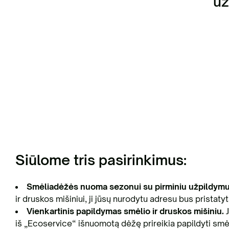
už
Siūlome tris pasirinkimus:
Smėliadėžės nuoma sezonui su pirminiu užpildymu
ir druskos mišiniui, ji jūsų nurodytu adresu bus pristaty
Vienkartinis papildymas smėlio ir druskos mišiniu.
iš „Ecoservice“ išnuomotą dėžę prireikia papildyti smėli