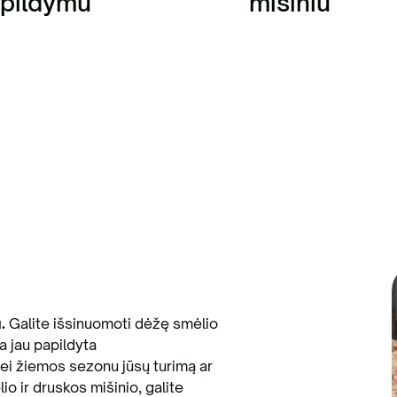
pildymu
mišiniu
.
Galite išsinuomoti dėžę smėlio
ta jau papildyta
Jei žiemos sezonu jūsų turimą ar
o ir druskos mišinio, galite