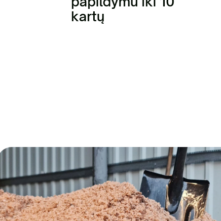
papildymu iki 10
kartų