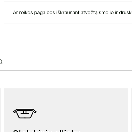
Ar reikės pagalbos iškraunant atvežtą smėlio ir drusk