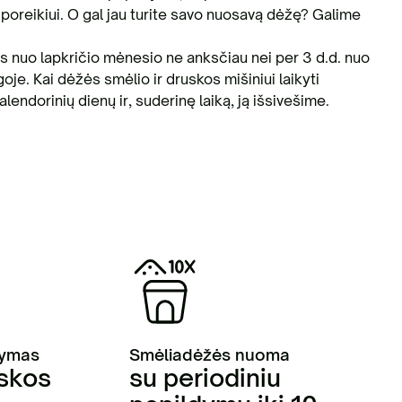
oreikiui. O gal jau turite savo nuosavą dėžę? Galime
 nuo lapkričio mėnesio ne anksčiau nei per 3 d.d. nuo
. Kai dėžės smėlio ir druskos mišiniui laikyti
lendorinių dienų ir, suderinę laiką, ją išsivešime.
dymas
Smėliadėžės nuoma
uskos
su periodiniu