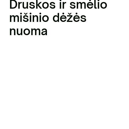
Druskos ir smėlio
mišinio dėžės
nuoma