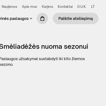
Naujienos
Apie mus
Karjera
Kontaktai
D.U.K.
LT
rinės paslaugos
Palikite atsiliepimą
se susidarančių atliekų išvežimas ir
Praustuvių nuoma (tik šiltuoju metų laiku)
Smėliadėžės nuoma sezonui
kymas
Mobiliosios tvoros
Paslaugos užsakymai sustabdyti iki kito žiemos
ilės surinkimas ir tvarkymas
sezono.
Biotualetų skaičiuoklė
binių ir komercinių atliekų tvarkymas
S administravimo paslauga
ių komunalinių atliekų tvarkymas