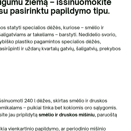
saugumu žiemą – išsinuomokite
su pasirinktu papildymo tipu.
statyti specialios dėžės, kuriose – smėlio ir
aligatviams ar takeliams – barstyti. Nedidelio svorio,
kybiško plastiko pagamintos specialios dėžės,
sirūpinti ir uždarų kvartalų gatvių, šaligatvių, prekybos
 išsinuomoti
240 l dėžes,
skirtas smėlio ir druskos
chemikalams
– puikiai tinka bet kokiomis oro sąlygomis.
site jau pripildytą
smėlio ir druskos mišiniu
, paruoštą
ikia vienkartinio papildymo, ar periodinio mišinio