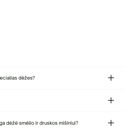
specialias dėžes?
inga dėžė smėlio ir druskos mišiniui?