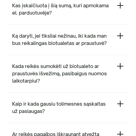
Kas įskaičiuota į šią sumą, kuri apmokama
el. parduotuvėje?
Ką daryti, jei tiksliai nežinau, iki kada man
bus reikalingas biotualetas ar praustuvė?
Kada reikės sumokėti už biotualeto ar
praustuvės išvežimą, pasibaigus nuomos
neterminuotam laikotarpiui.
laikotarpiui?
Kaip ir kada gausiu tolimesnes sąskaitas
už paslaugas?
Sąskaita už išvežimą pateikiama
Užsakymo el. parduotuvėje metu,
nuomos laikotarpio pabaigoje.
apmokėjimo lauke pateikiama suma už
Ar reikės pagalbos iškraunant atvežtą