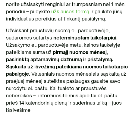
norite užsisakyti renginiui ar trumpesniam nei 1 mėn.
periodui – pildykite
užklausos formą
ir gaukite jūsų
individualius poreikius atitinkantį pasiūlymą.
Užsiskant praustuvių nuomą el. parduotuvėje,
sudaromos sutartys
neterminuotam laikotarpiui.
Užsakymo el. parduotuvėje metu, kainos laukelyje
pateikiama suma už
pirmąjį nuomos mėnesį
,
pasirinktą aptarnavimų dažnumą ir
pristatymą.
Sąskaita už išvežimą pateikiama nuomos laikotarpio
pabaigoje.
Vėlesniais nuomos mėnesiais sąskaitą už
praėjusį mėnesį suteiktas paslaugas gausite savo
nurodytu el. paštu. Kai tualeto ar praustuvės
nebereikės – informuosite mus apie tai el. paštu
prieš 14 kalendorinių dienų ir suderinus laiką – juos
išsivešime.