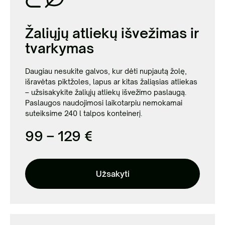
Žaliųjų atliekų išvežimas ir
tvarkymas
Daugiau nesukite galvos, kur dėti nupjautą žolę,
išravėtas piktžoles, lapus ar kitas žaliąsias atliekas
– užsisakykite žaliųjų atliekų išvežimo paslaugą.
Paslaugos naudojimosi laikotarpiu
nemokamai
suteiksime 240 l talpos konteinerį.
99 – 129 €
Užsakyti