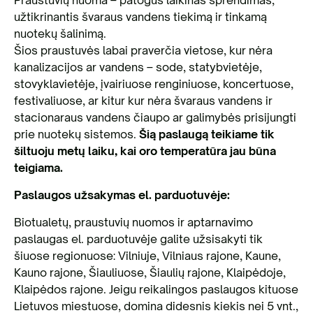
Praustuvių nuoma – patogus laikinas sprendimas,
užtikrinantis švaraus vandens tiekimą ir tinkamą
nuotekų šalinimą.
Šios praustuvės labai praverčia vietose, kur nėra
kanalizacijos ar vandens – sode, statybvietėje,
stovyklavietėje, įvairiuose renginiuose, koncertuose,
festivaliuose, ar kitur kur nėra švaraus vandens ir
stacionaraus vandens čiaupo ar galimybės prisijungti
prie nuotekų sistemos.
Šią paslaugą teikiame tik
šiltuoju metų laiku, kai oro temperatūra jau būna
teigiama.
Paslaugos užsakymas el. parduotuvėje:
Biotualetų, praustuvių nuomos ir aptarnavimo
paslaugas el. parduotuvėje galite užsisakyti tik
šiuose regionuose: Vilniuje, Vilniaus rajone, Kaune,
Kauno rajone, Šiauliuose, Šiaulių rajone, Klaipėdoje,
Klaipėdos rajone. Jeigu reikalingos paslaugos kituose
Lietuvos miestuose, domina didesnis kiekis nei 5 vnt.,