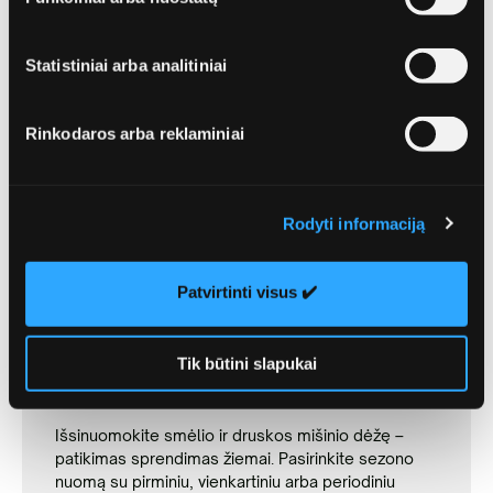
14.90 €
Statistiniai arba analitiniai
Užsakyti
Rinkodaros arba reklaminiai
Rodyti informaciją
Patvirtinti visus ✔️
Smėliadėžės nuoma
Tik būtini slapukai
sezonui
Išsinuomokite smėlio ir druskos mišinio dėžę –
patikimas sprendimas žiemai. Pasirinkite sezono
nuomą su pirminiu, vienkartiniu arba periodiniu