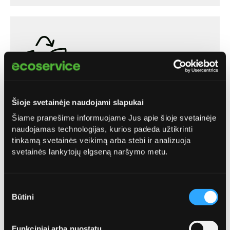
Papildomas žaliųjų atliekų
Šioje svetainėje naudojami slapukai
maišas (tik žaliųjų
Šiame pranešime informuojame Jus apie šioje svetainėje
klientams)
naudojamas technologijas, kurios padeda užtikrinti
tinkamą svetainės veikimą arba stebi ir analizuoja
Sezono metu žaliosios atliekos nebetelpa į jūsų
svetainės lankytojų elgseną naršymo metu.
turimą konteinerį? Užsisakykite papildomą
„Ecoservice“ žaliųjų atliekų maišą (120 litrų talpos)
ir patogiai kaupkite perteklinį kiekį – žolę, lapus,
Sutikimo
piktžoles ar kitas žaliąsias atliekas. O mes
Būtini
pasirinkimas
pasirūpinsime jų išvežimu kartu su įprastu jūsų
žaliųjų atliekų konteinerių aptarnavimu.
Funkciniai arba nuostatų