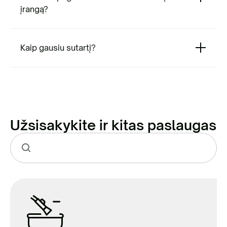
pirmąjį nuomos mėnesį
,
pasirinktą
įrangą?
aptarnavimų dažnumą ir
pristatymą.
Kaip gausiu sutartį?
Užsisakykite ir kitas paslaugas
Sąskaita už išvežimą pateikiama
nuomos laikotarpio pabaigoje.