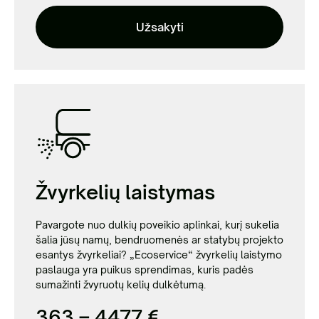
Užsakyti
Žvyrkelių laistymas
Pavargote nuo dulkių poveikio aplinkai, kurį sukelia
šalia jūsų namų, bendruomenės ar statybų projekto
esantys žvyrkeliai? „Ecoservice“ žvyrkelių laistymo
paslauga yra puikus sprendimas, kuris padės
sumažinti žvyruotų kelių dulkėtumą.
363 – 4477 €