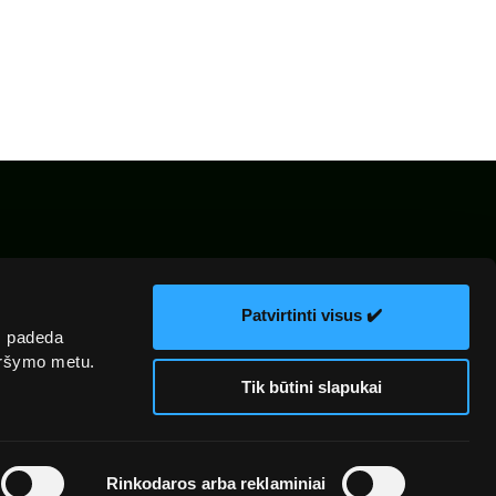
kų
El. parduotuvės
Žiniasklaidai
ka
taisyklės
Patvirtinti visus ✔️
s padeda
naršymo metu.
Tik būtini slapukai
Rinkodaros arba reklaminiai