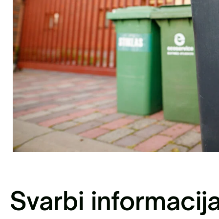
sisakykite el. parduotuvėje | Statybinių
liekų išvežimas Vilniaus mieste
Antri
Svarbi informacij