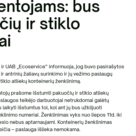
entojams: bus
ių ir stiklo
ai
 ir UAB „Ecoservice“ informuoja, jog buvo pasirašytos
ir antrinių žaliavų surinkimo ir jų vežimo paslaugų
iklo atliekų konteinerių ženklinimą.
ojų prašome išstumti pakuočių ir stiklo atliekų
 paslaugos teikėjo darbuotojai netrukdomai galėtų
aikyti išstumtus tol, kol ant jų bus užklijuoti
nklinimo numeriai. Ženklinimas vyks nuo liepos 11d. iki
sio nebus aptarnaujami. Konteinerių ženklinimas
keičia – paslauga išlieka nemokama.