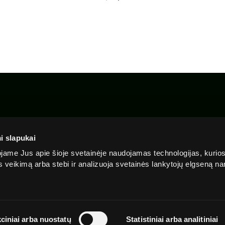
Apie
Privatumo
Slapu
Skaidrumas
mus
politika
politi
i slapukai
ame Jus apie šioje svetainėje naudojamas technologijas, kurio
ės veikimą arba stebi ir analizuoja svetainės lankytojų elgseną 
ciniai arba nuostatų
Statistiniai arba analitiniai