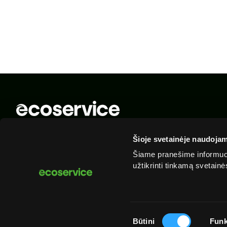
© 2025 „Ecoservice“. Visos teisės saugomos
Šioje svetainėje naudojam
Šiame pranešime informuoj
užtikrinti tinkamą svetain
Sutikimo
Būtini
Funk