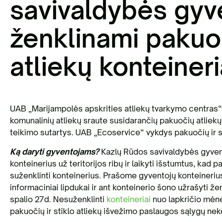
savivaldybės gyv
ženklinami pakuoč
atliekų konteineri
UAB „Marijampolės apskrities atliekų tvarkymo centras“
komunalinių atliekų sraute susidarančių pakuočių atliekų 
teikimo sutartys. UAB „Ecoservice“ vykdys pakuočių ir st
Ką daryti gyventojams?
Kazlų Rūdos savivaldybės gyvent
konteinerius už teritorijos ribų ir laikyti išstumtus, kad
suženklinti konteinerius. Prašome gyventojų konteinerius l
informaciniai lipdukai ir ant konteinerio šono užrašyti že
spalio 27d. Nesuženklinti
konteineriai
nuo lapkričio mėne
pakuočių ir stiklo atliekų išvežimo paslaugos sąlygų ne