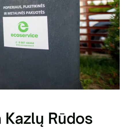
nių žaliavų tvarkymas
a Kazlų Rūdos