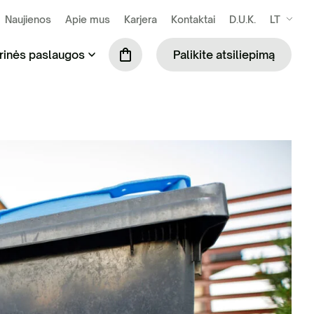
Naujienos
Apie mus
Karjera
Kontaktai
D.U.K.
LT
rinės paslaugos
Palikite atsiliepimą
se susidarančių atliekų išvežimas ir
Praustuvių nuoma (tik šiltuoju metų laiku)
kymas
Mobiliosios tvoros
ilės surinkimas ir tvarkymas
Biotualetų skaičiuoklė
binių ir komercinių atliekų tvarkymas
S administravimo paslauga
ių komunalinių atliekų tvarkymas