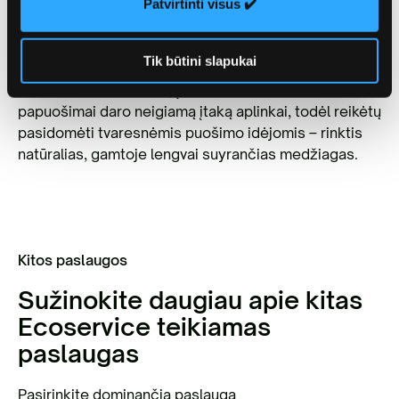
Patvirtinti visus ✔️
Viskauskienė.
Vis dėlto šventines dekoracijas patariama naudoti
Tik būtini slapukai
kiek įmanoma ilgiau, o atsibodusiomis – mainytis.
Anot R. Viskauskienės, įvairūs vienkartiniai
papuošimai daro neigiamą įtaką aplinkai, todėl reikėtų
pasidomėti tvaresnėmis puošimo idėjomis – rinktis
natūralias, gamtoje lengvai suyrančias medžiagas.
Kitos paslaugos
Sužinokite daugiau apie kitas
Ecoservice teikiamas
paslaugas
Pasirinkite dominančią paslaugą