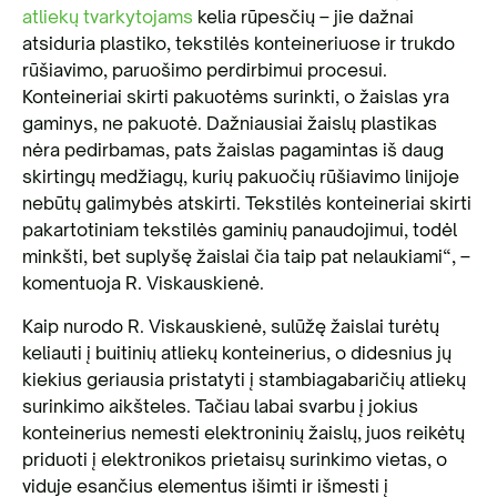
atliekų tvarkytojams
kelia rūpesčių – jie dažnai
atsiduria plastiko, tekstilės konteineriuose ir trukdo
rūšiavimo, paruošimo perdirbimui procesui.
Konteineriai skirti pakuotėms surinkti, o žaislas yra
gaminys, ne pakuotė. Dažniausiai žaislų plastikas
nėra pedirbamas, pats žaislas pagamintas iš daug
skirtingų medžiagų, kurių pakuočių rūšiavimo linijoje
nebūtų galimybės atskirti. Tekstilės konteineriai skirti
pakartotiniam tekstilės gaminių panaudojimui, todėl
minkšti, bet suplyšę žaislai čia taip pat nelaukiami“, –
komentuoja R. Viskauskienė.
Kaip nurodo R. Viskauskienė, sulūžę žaislai turėtų
keliauti į buitinių atliekų konteinerius, o didesnius jų
kiekius geriausia pristatyti į stambiagabaričių atliekų
surinkimo aikšteles. Tačiau labai svarbu į jokius
konteinerius nemesti elektroninių žaislų, juos reikėtų
priduoti į elektronikos prietaisų surinkimo vietas, o
viduje esančius elementus išimti ir išmesti į