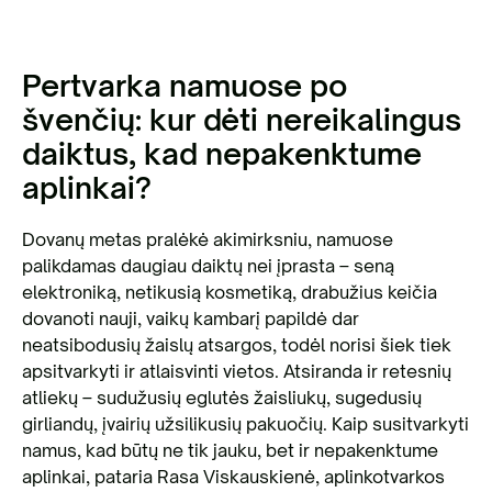
Pertvarka namuose po
švenčių: kur dėti nereikalingus
daiktus, kad nepakenktume
aplinkai?
Dovanų metas pralėkė akimirksniu, namuose
palikdamas daugiau daiktų nei įprasta – seną
elektroniką, netikusią kosmetiką, drabužius keičia
dovanoti nauji, vaikų kambarį papildė dar
neatsibodusių žaislų atsargos, todėl norisi šiek tiek
apsitvarkyti ir atlaisvinti vietos. Atsiranda ir retesnių
atliekų – sudužusių eglutės žaisliukų, sugedusių
girliandų, įvairių užsilikusių pakuočių. Kaip susitvarkyti
namus, kad būtų ne tik jauku, bet ir nepakenktume
aplinkai, pataria Rasa Viskauskienė, aplinkotvarkos