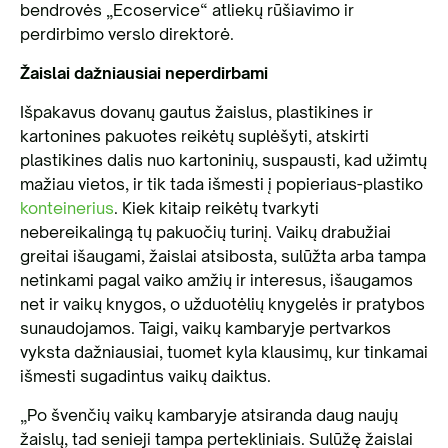
bendrovės „Ecoservice“ atliekų rūšiavimo ir
perdirbimo verslo direktorė.
Žaislai dažniausiai neperdirbami
Išpakavus dovanų gautus žaislus, plastikines ir
kartonines pakuotes reikėtų suplėšyti, atskirti
plastikines dalis nuo kartoninių, suspausti, kad užimtų
mažiau vietos, ir tik tada išmesti į popieriaus-plastiko
konteinerius
. Kiek kitaip reikėtų tvarkyti
nebereikalingą tų pakuočių turinį. Vaikų drabužiai
greitai išaugami, žaislai atsibosta, sulūžta arba tampa
netinkami pagal vaiko amžių ir interesus, išaugamos
net ir vaikų knygos, o užduotėlių knygelės ir pratybos
sunaudojamos. Taigi, vaikų kambaryje pertvarkos
vyksta dažniausiai, tuomet kyla klausimų, kur tinkamai
išmesti sugadintus vaikų daiktus.
„Po švenčių vaikų kambaryje atsiranda daug naujų
žaislų, tad senieji tampa pertekliniais. Sulūžę žaislai