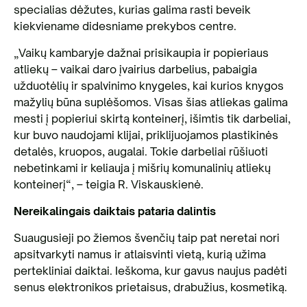
specialias dėžutes, kurias galima rasti beveik
kiekviename didesniame prekybos centre.
„Vaikų kambaryje dažnai prisikaupia ir popieriaus
atliekų – vaikai daro įvairius darbelius, pabaigia
užduotėlių ir spalvinimo knygeles, kai kurios knygos
mažylių būna suplėšomos. Visas šias atliekas galima
mesti į popieriui skirtą konteinerį, išimtis tik darbeliai,
kur buvo naudojami klijai, priklijuojamos plastikinės
detalės, kruopos, augalai. Tokie darbeliai rūšiuoti
nebetinkami ir keliauja į mišrių komunalinių atliekų
konteinerį“, – teigia R. Viskauskienė.
Nereikalingais daiktais pataria dalintis
Suaugusieji po žiemos švenčių taip pat neretai nori
apsitvarkyti namus ir atlaisvinti vietą, kurią užima
pertekliniai daiktai. Ieškoma, kur gavus naujus padėti
senus elektronikos prietaisus, drabužius, kosmetiką.