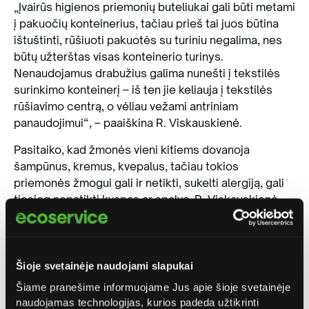
„Įvairūs higienos priemonių buteliukai gali būti metami
į pakuočių konteinerius, tačiau prieš tai juos būtina
ištuštinti, rūšiuoti pakuotės su turiniu negalima, nes
būtų užterštas visas konteinerio turinys.
Nenaudojamus drabužius galima nunešti į tekstilės
surinkimo konteinerį – iš ten jie keliauja į tekstilės
rūšiavimo centrą, o vėliau vežami antriniam
panaudojimui“, – paaiškina R. Viskauskienė.
Pasitaiko, kad žmonės vieni kitiems dovanoja
šampūnus, kremus, kvepalus, tačiau tokios
priemonės žmogui gali ir netikti, sukelti alergiją, gali
tiesiog nepatikti kvapas ar spalva. R. Viskauskienė
rekomenduoja nenaudotus, nes nepatiko, produktus
pasiūlyti įvairiose mainų grupėse. Neišmetant
produkto, o juo pasidalinant, daroma mažesnė žala
aplinkai.
Šioje svetainėje naudojami slapukai
Šiame pranešime informuojame Jus apie šioje svetainėje
Papuošimai – ne į konteinerius
naudojamas technologijas, kurios padeda užtikrinti