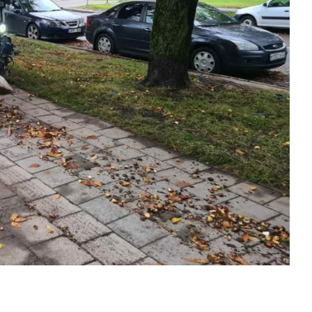
nių žaliavų tvarkymas