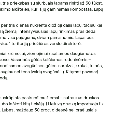
ris priekabas su siurbliais lapams rinkti už 50 tūkst.
urinkimo aikšteles, kur iš jų gaminamas kompostas. Lapų
er tris dienas nukrenta didžioji dalis lapų, tačiau kai
są žiemą. Intensyviausias lapų rinkimas prasideda
bsime visu pajėgumu, dviem pamainomis. Lapai bus
ice“ teritorijų priežiūros verslo direktorė.
iniai krūmeliai, žiemojimui ruošiamos daugiametės
tuose. Vasarinės gėlės keičiamos rudeninėmis –
– sodinamos svogūninės gėlės: narcizai, krokai, tulpės,
daugiau nei tona įvairių svogūnėlių. Kitąmet pavasarį
iedų.
 susirūpinta pasiruošimu žiemai – nutraukus druskos
bo ieškoti kitų tiekėjų. Į Lietuvą druską importuoja tik
 D. Lubės, maždaug 50 proc. didesnė nei praėjusiais