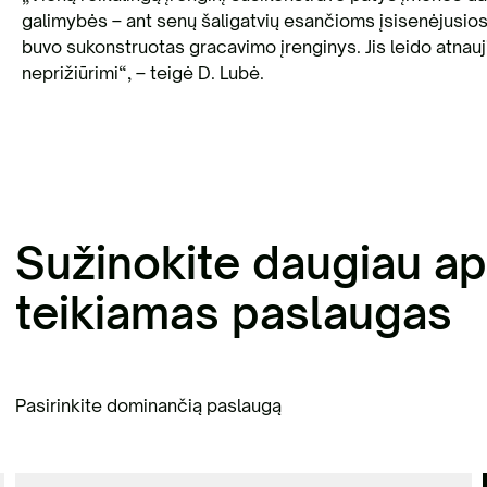
galimybės – ant senų šaligatvių esančioms įsisenėjusio
buvo sukonstruotas gracavimo įrenginys. Jis leido atnauji
neprižiūrimi“, – teigė D. Lubė.
Sužinokite daugiau ap
teikiamas paslaugas
Pasirinkite dominančią paslaugą