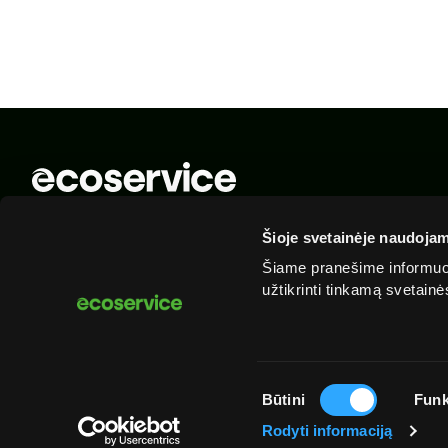
© 2025 „Ecoservice“. Visos teisės saugomos
Šioje svetainėje naudojam
Šiame pranešime informuoj
užtikrinti tinkamą svetain
Sutikimo
Būtini
Funk
pasirinkimas
Rodyti informaciją