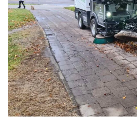
sisakykite el. parduotuvėje | Statybinių
liekų išvežimas Vilniaus mieste
Antri