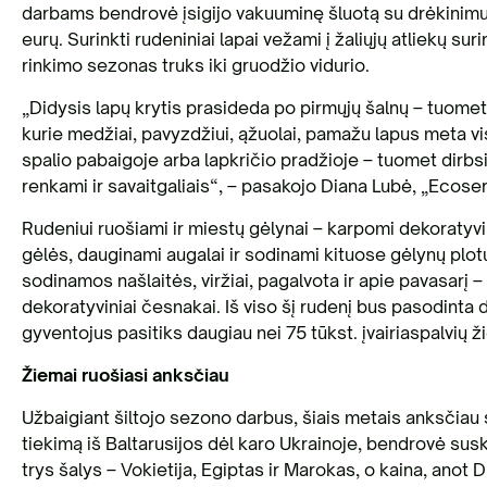
darbams bendrovė įsigijo vakuuminę šluotą su drėkinimu, t
eurų. Surinkti rudeniniai lapai vežami į žaliųjų atliekų s
rinkimo sezonas truks iki gruodžio vidurio.
„Didysis lapų krytis prasideda po pirmųjų šalnų – tuomet p
kurie medžiai, pavyzdžiui, ąžuolai, pamažu lapus meta vi
spalio pabaigoje arba lapkričio pradžioje – tuomet dir
renkami ir savaitgaliais“, – pasakojo Diana Lubė, „Ecoserv
Rudeniui ruošiami ir miestų gėlynai – karpomi dekoratyv
gėlės, dauginami augalai ir sodinami kituose gėlynų plo
sodinamos našlaitės, viržiai, pagalvota ir apie pavasarį 
dekoratyviniai česnakai. Iš viso šį rudenį bus pasodinta 
gyventojus pasitiks daugiau nei 75 tūkst. įvairiaspalvių ž
Žiemai ruošiasi anksčiau
Užbaigiant šiltojo sezono darbus, šiais metais anksčiau
tiekimą iš Baltarusijos dėl karo Ukrainoje, bendrovė susku
trys šalys – Vokietija, Egiptas ir Marokas, o kaina, anot