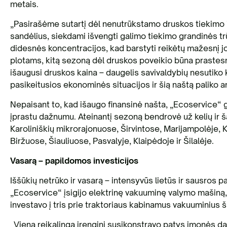
metais.
„Pasirašėme sutartį dėl nenutrūkstamo druskos tiekimo i
sandėlius, siekdami išvengti galimo tiekimo grandinės t
didesnės koncentracijos, kad barstyti reikėtų mažesnį jos
plotams, kitą sezoną dėl druskos poveikio būna prastesnė
išaugusi druskos kaina – daugelis savivaldybių nesutiko 
pasikeitusios ekonominės situacijos ir šią naštą paliko a
Nepaisant to, kad išaugo finansinė našta, „Ecoservice“ g
įprastu dažnumu. Ateinantį sezoną bendrovė už kelių ir ša
Karoliniškių mikrorajonuose, Širvintose, Marijampolėje, 
Biržuose, Šiauliuose, Pasvalyje, Klaipėdoje ir Šilalėje.
Vasarą – papildomos investicijos
Iššūkių netrūko ir vasarą – intensyvūs lietūs ir sausros p
„Ecoservice“ įsigijo elektrinę vakuuminę valymo mašiną, s
investavo į tris prie traktoriaus kabinamus vakuuminius 
„Vieną reikalingą įrenginį susikonstravo patys įmonės darb