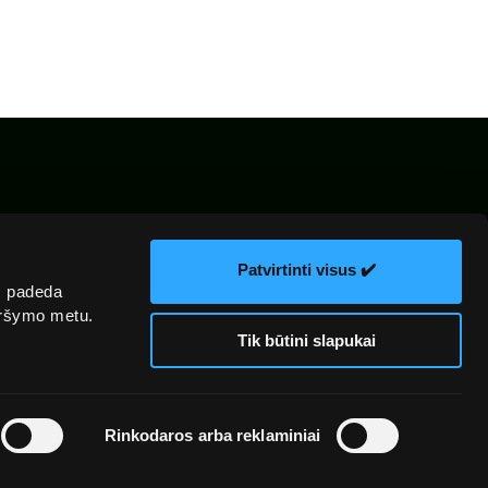
kų
El. parduotuvės
Žiniasklaidai
ka
taisyklės
Patvirtinti visus ✔️
s padeda
naršymo metu.
Tik būtini slapukai
Rinkodaros arba reklaminiai