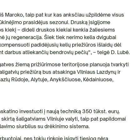
š Maroko, taip pat kur kas anksčiau užpildėme visus
rūkinėjimo prasidėjus sezonui. Druską įsigijome
 kiekį – dideli druskos kiekiai kenkia žaliesiems
 jų regeneracija. Šiek tiek nerimo kelia dvigubai
kompensuoti padidėjusių kelių priežiūros išlaidų dėl
nt darbus atliekančių bendrovių pečių“, – teigė D. Lubė.
atves žiemą prižiūrimose teritorijose planuoja tvarkyti
ligatvių priežiūrą bus atsakinga Vilniaus Lazdynų ir
Kazlų Rūdoje, Alytuje, Anykščiuose, Kėdainiuose,
askatino investuoti į naują techniką 350 tūkst. eurų.
kirtą šaligatviams Vilniuje valyti, taip pat papildomai
šlavimo siurblius su drėkinimo sistema.
uotojai, nes tokių rinkoje įsigyti tiesiog nėra