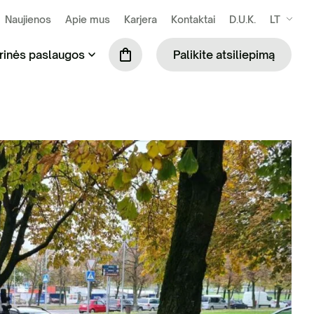
Naujienos
Apie mus
Karjera
Kontaktai
D.U.K.
LT
rinės paslaugos
Palikite atsiliepimą
se susidarančių atliekų išvežimas ir
Praustuvių nuoma (tik šiltuoju metų laiku)
kymas
Mobiliosios tvoros
ilės surinkimas ir tvarkymas
Biotualetų skaičiuoklė
binių ir komercinių atliekų tvarkymas
S administravimo paslauga
ių komunalinių atliekų tvarkymas