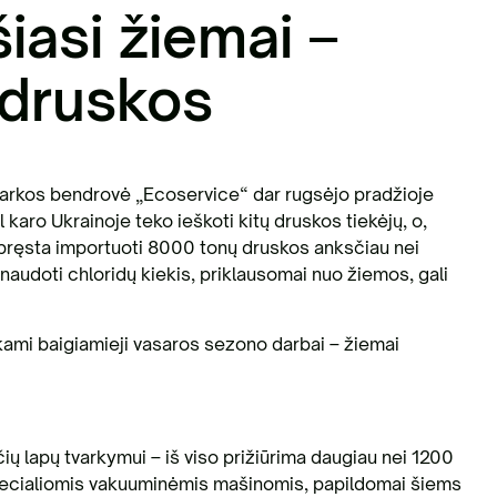
šiasi žiemai –
 druskos
otvarkos bendrovė „Ecoservice“ dar rugsėjo pradžioje
 karo Ukrainoje teko ieškoti kitų druskos tiekėjų, o,
spręsta importuoti 8000 tonų druskos anksčiau nei
naudoti chloridų kiekis, priklausomai nuo žiemos, gali
iekami baigiamieji vasaros sezono darbai – žiemai
ų lapų tvarkymui – iš viso prižiūrima daugiau nei 1200
i specialiomis vakuuminėmis mašinomis, papildomai šiems