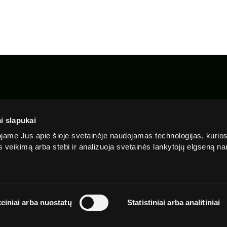
Apie
Privatumo
Slapu
Skaidrumas
mus
politika
politi
i slapukai
ame Jus apie šioje svetainėje naudojamas technologijas, kurio
ės veikimą arba stebi ir analizuoja svetainės lankytojų elgseną 
ciniai arba nuostatų
Statistiniai arba analitiniai