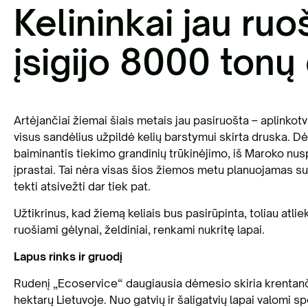
Kelininkai jau ruo
įsigijo 8000 tonų
Artėjančiai žiemai šiais metais jau pasiruošta – aplink
visus sandėlius užpildė kelių barstymui skirta druska. Dėl
baiminantis tiekimo grandinių trūkinėjimo, iš Maroko nu
įprastai. Tai nėra visas šios žiemos metu planuojamas su
tekti atsivežti dar tiek pat.
Užtikrinus, kad žiemą keliais bus pasirūpinta, toliau atl
ruošiami gėlynai, želdiniai, renkami nukritę lapai.
Lapus rinks ir gruodį
Rudenį „Ecoservice“ daugiausia dėmesio skiria krentanči
hektarų Lietuvoje. Nuo gatvių ir šaligatvių lapai valom