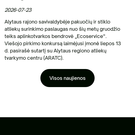
2026-07-23
Alytaus rajono savivaldybėje pakuočių ir stiklo
atliekų surinkimo paslaugas nuo šių metų gruodžio
teiks aplinkotvarkos bendrovė „Ecoservice“.
Viešojo pirkimo konkursą laimėjusi įmonė liepos 13
d. pasirašė sutartį su Alytaus regiono atliekų
tvarkymo centru (ARATC).
Visos naujienos