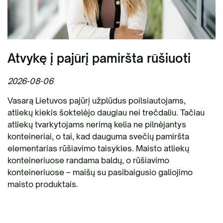
Atvykę į pajūrį pamiršta rūšiuoti
2026-08-06
Vasarą Lietuvos pajūrį užplūdus poilsiautojams,
atliekų kiekis šoktelėjo daugiau nei trečdaliu. Tačiau
atliekų tvarkytojams nerimą kelia ne pilnėjantys
konteineriai, o tai, kad dauguma svečių pamiršta
elementarias rūšiavimo taisykles. Maisto atliekų
konteineriuose randama baldų, o rūšiavimo
konteineriuose – maišų su pasibaigusio galiojimo
maisto produktais.