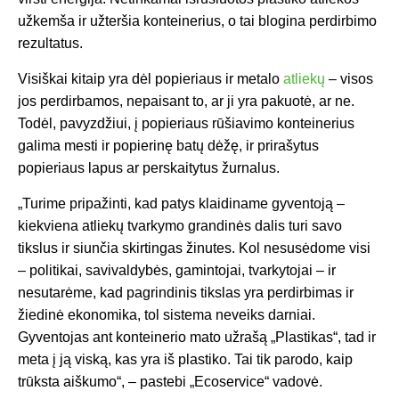
užkemša ir užteršia konteinerius, o tai blogina perdirbimo
rezultatus.
Visiškai kitaip yra dėl popieriaus ir metalo
atliekų
– visos
jos perdirbamos, nepaisant to, ar ji yra pakuotė, ar ne.
Todėl, pavyzdžiui, į popieriaus rūšiavimo konteinerius
galima mesti ir popierinę batų dėžę, ir prirašytus
popieriaus lapus ar perskaitytus žurnalus.
„Turime pripažinti, kad patys klaidiname gyventoją –
kiekviena atliekų tvarkymo grandinės dalis turi savo
tikslus ir siunčia skirtingas žinutes. Kol nesusėdome visi
– politikai, savivaldybės, gamintojai, tvarkytojai – ir
nesutarėme, kad pagrindinis tikslas yra perdirbimas ir
žiedinė ekonomika, tol sistema neveiks darniai.
Gyventojas ant konteinerio mato užrašą „Plastikas“, tad ir
meta į ją viską, kas yra iš plastiko. Tai tik parodo, kaip
trūksta aiškumo“, – pastebi „Ecoservice“ vadovė.