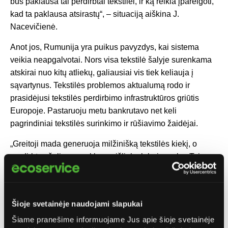
bus paklausa tai perdirbtai tekstilei, ir ką reikia įpareigoti,
kad ta paklausa atsirastų“, – situaciją aiškina J.
Nacevičienė.
Anot jos, Rumunija yra puikus pavyzdys, kai sistema
veikia neapgalvotai. Nors visa tekstilė šalyje surenkama
atskirai nuo kitų atliekų, galiausiai vis tiek keliauja į
sąvartynus. Tekstilės problemos aktualumą rodo ir
prasidėjusi tekstilės perdirbimo infrastruktūros griūtis
Europoje. Pastaruoju metu bankrutavo net keli
pagrindiniai tekstilės surinkimo ir rūšiavimo žaidėjai.
„Greitoji mada generuoja milžinišką tekstilės kiekį, o
perdirbtos žaliavos paklausa išlieka labai menka. Tai
kelia didžiulių iššūkių. Šiuo metu galiu pasakyti tik tiek,
kad per artimiausius kelerius metus „Ecoservice“
planuoja investuoti į inovacijas, kurios turėtų padėti
Šioje svetainėje naudojami slapukai
spręsti tekstilės atliekų problemą“, – pasakoja pašnekovė.
Šiame pranešime informuojame Jus apie šioje svetainėje
Sprendimai, kurie nieko nekainuoja