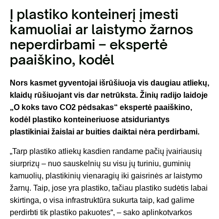
Į plastiko konteinerį įmesti
kamuoliai ar laistymo žarnos
neperdirbami – ekspertė
paaiškino, kodėl
Nors kasmet gyventojai išrūšiuoja vis daugiau atliekų,
klaidų rūšiuojant vis dar netrūksta. Žinių radijo laidoje
„O koks tavo CO2 pėdsakas“ ekspertė paaiškino,
kodėl plastiko konteineriuose atsiduriantys
plastikiniai žaislai ar buities daiktai nėra perdirbami.
„Tarp plastiko atliekų kasdien randame pačių įvairiausių
siurprizų – nuo sauskelnių su visu jų turiniu, guminių
kamuolių, plastikinių vienaragių iki gaisrinės ar laistymo
žarnų. Taip, jose yra plastiko, tačiau plastiko sudėtis labai
skirtinga, o visa infrastruktūra sukurta taip, kad galime
perdirbti tik plastiko pakuotes“, – sako aplinkotvarkos