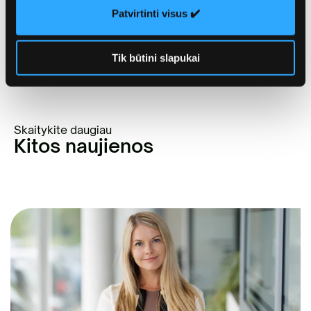
Patvirtinti visus ✔️
gali daryti realius pokyčius – kartais užtenka tik vieno
papildomo žingsnio, kad atlieka taptų žaliava, o ne
šiukšle.
Tik būtini slapukai
Skaitykite daugiau
Kitos naujienos