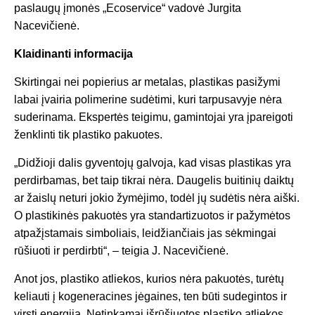
paslaugų įmonės „Ecoservice“ vadovė Jurgita
Nacevičienė.
Klaidinanti informacija
Skirtingai nei popierius ar metalas, plastikas pasižymi
labai įvairia polimerine sudėtimi, kuri tarpusavyje nėra
suderinama. Ekspertės teigimu, gamintojai yra įpareigoti
ženklinti tik plastiko pakuotes.
„Didžioji dalis gyventojų galvoja, kad visas plastikas yra
perdirbamas, bet taip tikrai nėra. Daugelis buitinių daiktų
ar žaislų neturi jokio žymėjimo, todėl jų sudėtis nėra aiški.
O plastikinės pakuotės yra standartizuotos ir pažymėtos
atpažįstamais simboliais, leidžiančiais jas sėkmingai
rūšiuoti ir perdirbti“, – teigia J. Nacevičienė.
Anot jos, plastiko atliekos, kurios nėra pakuotės, turėtų
keliauti į kogeneracines jėgaines, ten būti sudegintos ir
virsti energija. Netinkamai išrūšiuotos plastiko atliekos