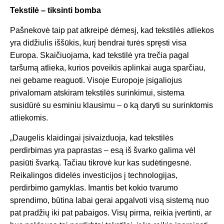
Tekstilė – tiksinti bomba
Pašnekovė taip pat atkreipė dėmesį, kad tekstilės atliekos
yra didžiulis iššūkis, kurį bendrai turės spręsti visa
Europa. Skaičiuojama, kad tekstilė yra trečia pagal
taršumą atlieka, kurios poveikis aplinkai auga sparčiau,
nei gebame reaguoti. Visoje Europoje įsigaliojus
privalomam atskiram tekstilės surinkimui, sistema
susidūrė su esminiu klausimu – o ką daryti su surinktomis
atliekomis.
„Daugelis klaidingai įsivaizduoja, kad tekstilės
perdirbimas yra paprastas – esą iš švarko galima vėl
pasiūti švarką. Tačiau tikrovė kur kas sudėtingesnė.
Reikalingos didelės investicijos į technologijas,
perdirbimo gamyklas. Imantis bet kokio tvarumo
sprendimo, būtina labai gerai apgalvoti visą sistemą nuo
pat pradžių iki pat pabaigos. Visų pirma, reikia įvertinti, ar