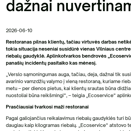
dažnai nuvertina
2026-06-10
Restoranas pilnas klientų, tačiau virtuvės darbas netikė
tokia situacija neseniai susidūrė vienas Vilniaus centr
riebalų gaudyklė. Aplinkotvarkos bendrovės „Ecoservice“
panašių incidentų pasitaiko kas mėnesį.
„Verslo sąmoningumas auga, tačiau, deja, dažnai tik sus
avarinio vamzdžių valymo į vieną restoraną, kuriame rie
metu – per dienos pietus, kai klientų srautas būna didžiau
nuostoliai būna reikšmingi“, – teigia „Ecoservice“ apl
Prasčiausiai tvarkosi maži restoranai
Pagal galiojančius reikalavimus riebalų gaudyklės turi bū
daugiau kaip kilogramas riebalų. „Ecoservice“ atstovo teig