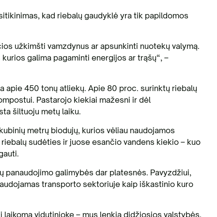
sitikinimas, kad riebalų gaudyklė yra tik papildomos
alinčios užkimšti vamzdynus ar apsunkinti nuotekų valymą.
iš kurios galima pagaminti energijos ar trąšų“, –
 apie 450 tonų atliekų. Apie 80 proc. surinktų riebalų
ompostui. Pastarojo kiekiai mažesni ir dėl
a šiltuoju metų laiku.
 kubinių metrų biodujų, kurios vėliau naudojamos
o riebalų sudėties ir juose esančio vandens kiekio – kuo
gauti.
lų panaudojimo galimybės dar platesnės. Pavyzdžiui,
naudojamas transporto sektoriuje kaip iškastinio kuro
 laikoma vidutinioke – mus lenkia didžiosios valstybės,