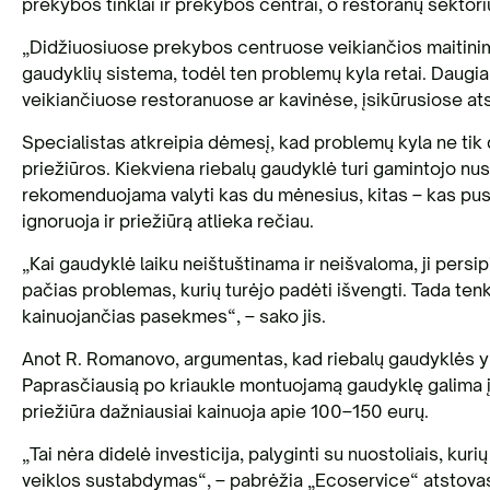
prekybos tinklai ir prekybos centrai, o restoranų sektoriu
„Didžiuosiuose prekybos centruose veikiančios maitinim
gaudyklių sistema, todėl ten problemų kyla retai. Daug
veikiančiuose restoranuose ar kavinėse, įsikūrusiose at
Specialistas atkreipia dėmesį, kad problemų kyla ne tik d
priežiūros. Kiekviena riebalų gaudyklė turi gamintojo n
rekomenduojama valyti kas du mėnesius, kitas – kas pusm
ignoruoja ir priežiūrą atlieka rečiau.
„Kai gaudyklė laiku neištuštinama ir neišvaloma, ji persipi
pačias problemas, kurių turėjo padėti išvengti. Tada tenk
kainuojančias pasekmes“, – sako jis.
Anot R. Romanovo, argumentas, kad riebalų gaudyklės yra
Paprasčiausią po kriaukle montuojamą gaudyklę galima įs
priežiūra dažniausiai kainuoja apie 100–150 eurų.
„Tai nėra didelė investicija, palyginti su nuostoliais, kur
veiklos sustabdymas“, – pabrėžia „Ecoservice“ atstova