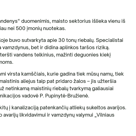
ndenys“ duomenimis, maisto sektorius išlieka vienu iš
giau nei 500 įmonių nuotekas.
oje buvo sutvarkyta apie 30 tonų riebalų. Specialistai
a vamzdynus, bet ir didina aplinkos taršos riziką.
 teršti vandens telkinius, mažinti deguonies kiekį
emoms.
dami virsta kamščiais, kurie gadina tiek mūsų namų, tiek
aistinis aliejus taip pat pridaro žalos – jis užteršia
 už netinkamą maistinių riebalų tvarkymą galiausiai
nikacijos vadovė P. Pupinytė-Bružienė.
 kitų į kanalizaciją patenkančių atliekų sukeltos avarijos.
 avarijų likvidavimui ir vamzdynų valymui „Vilniaus