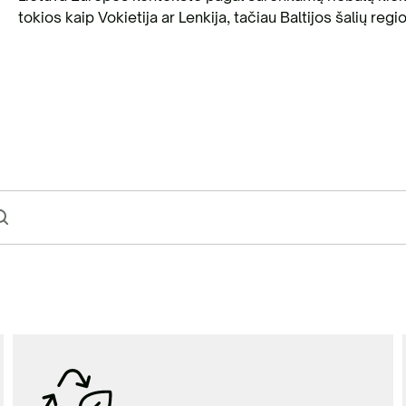
tokios kaip Vokietija ar Lenkija, tačiau Baltijos šalių regi