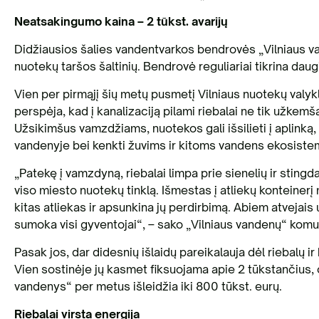
Neatsakingumo kaina – 2 tūkst. avarijų
Didžiausios šalies vandentvarkos bendrovės „Vilniaus va
nuotekų taršos šaltinių. Bendrovė reguliariai tikrina dau
Vien per pirmąjį šių metų pusmetį Vilniaus nuotekų valykl
perspėja, kad į kanalizaciją pilami riebalai ne tik užkemš
Užsikimšus vamzdžiams, nuotekos gali išsilieti į aplinką,
vandenyje bei kenkti žuvims ir kitoms vandens ekosist
„Patekę į vamzdyną, riebalai limpa prie sienelių ir sting
viso miesto nuotekų tinklą. Išmestas į atliekų konteinerį m
kitas atliekas ir apsunkina jų perdirbimą. Abiem atvejais
sumoka visi gyventojai“, – sako „Vilniaus vandenų“ komu
Pasak jos, dar didesnių išlaidų pareikalauja dėl riebalų ir
Vien sostinėje jų kasmet fiksuojama apie 2 tūkstančius, o
vandenys“ per metus išleidžia iki 800 tūkst. eurų.
Riebalai virsta energija