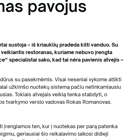
mas pavojus
tai sustoja – iš kriauklių pradeda kilti vanduo. Su
e veikiantis restoranas, kuriame nebuvo įrengta
 specialistai sako, kad tai nėra pavienis atvejis –
idūrus su pasekmėmis. Visai neseniai vykome atlikti
balai užkimšo nuotekų sistemą pačiu netinkamiausiu
sias. Tokiais atvejais veiklą tenka stabdyti, o
inkos tvarkymo verslo vadovas Rokas Romanovas.
ti įrengiamos ten, kur į nuotekas per parą patenka
imu, geriausiai šio reikalavimo laikosi didieji