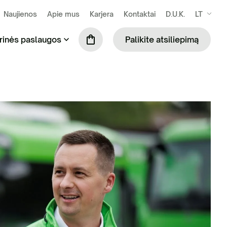
Naujienos
Apie mus
Karjera
Kontaktai
D.U.K.
LT
rinės paslaugos
Palikite atsiliepimą
se susidarančių atliekų išvežimas ir
Praustuvių nuoma (tik šiltuoju metų laiku)
kymas
Mobiliosios tvoros
ilės surinkimas ir tvarkymas
Biotualetų skaičiuoklė
binių ir komercinių atliekų tvarkymas
S administravimo paslauga
ių komunalinių atliekų tvarkymas