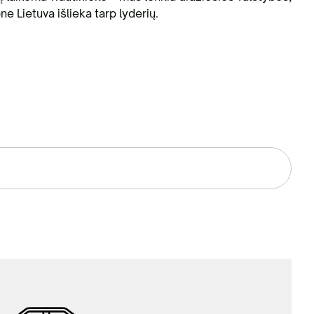
one Lietuva išlieka tarp lyderių.