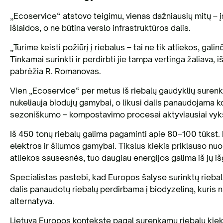
„Ecoservice“ atstovo teigimu, vienas dažniausių mitų – į
išlaidos, o ne būtina verslo infrastruktūros dalis.
„Turime keisti požiūrį į riebalus – tai ne tik atliekos, g
Tinkamai surinkti ir perdirbti jie tampa vertinga žaliava, 
pabrėžia R. Romanovas.
Vien „Ecoservice“ per metus iš riebalų gaudyklių surenka
nukeliauja biodujų gamybai, o likusi dalis panaudojama k
sezoniškumo – kompostavimo procesai aktyviausiai vykst
Iš 450 tonų riebalų galima pagaminti apie 80–100 tūkst.
elektros ir šilumos gamybai. Tikslus kiekis priklauso nu
atliekos sausesnės, tuo daugiau energijos galima iš jų iš
Specialistas pastebi, kad Europos šalyse surinktų rieba
dalis panaudotų riebalų perdirbama į biodyzeliną, kuris 
alternatyva.
Lietuva Europos kontekste pagal surenkamų riebalų kiekį