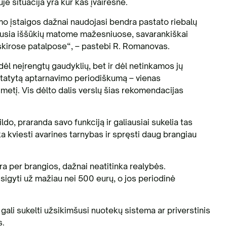
je situacija yra kur kas įvairesnė.
o įstaigos dažnai naudojasi bendra pastato riebalų
iausia iššūkių matome mažesniuose, savarankiškai
skirose patalpose“, – pastebi R. Romanovas.
ėl neįrengtų gaudyklių, bet ir dėl netinkamos jų
ustatytą aptarnavimo periodiškumą – vienas
etį. Vis dėlto dalis verslų šias rekomendacijas
ldo, praranda savo funkciją ir galiausiai sukelia tas
a kviesti avarines tarnybas ir spręsti daug brangiau
 per brangios, dažnai neatitinka realybės.
igyti už mažiau nei 500 eurų, o jos periodinė
ių gali sukelti užsikimšusi nuotekų sistema ar priverstinis
s.