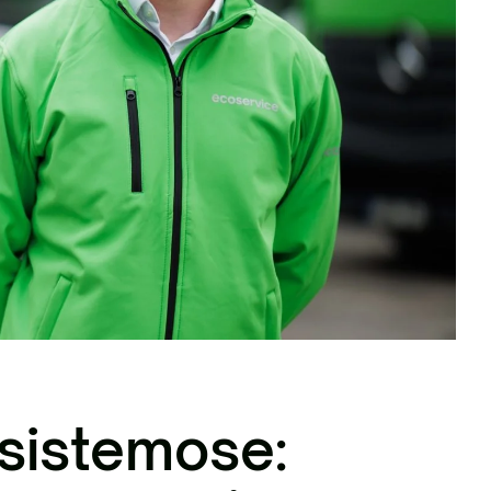
nių žaliavų tvarkymas
 sistemose: