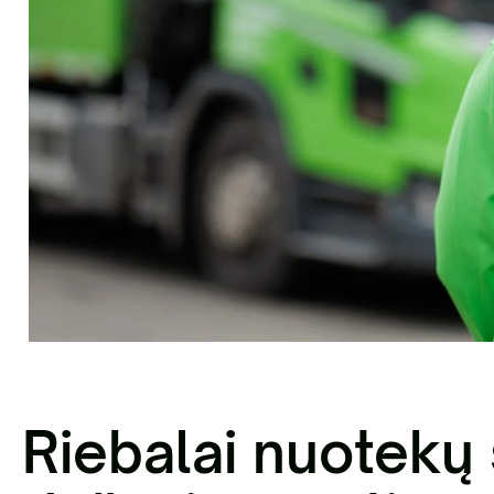
sisakykite el. parduotuvėje | Statybinių
liekų išvežimas Vilniaus mieste
Antri
Riebalai nuotekų