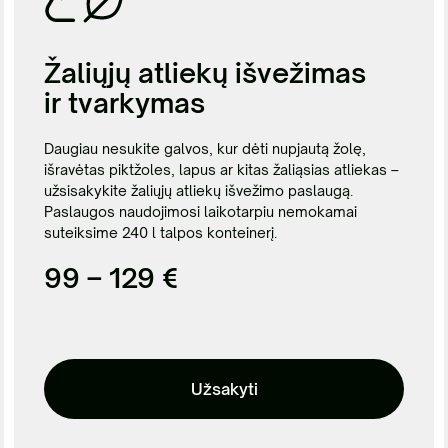
Žaliųjų atliekų išvežimas
ir tvarkymas
Daugiau nesukite galvos, kur dėti nupjautą žolę,
išravėtas piktžoles, lapus ar kitas žaliąsias atliekas –
užsisakykite žaliųjų atliekų išvežimo paslaugą.
Paslaugos naudojimosi laikotarpiu
nemokamai
suteiksime 240 l talpos konteinerį.
99 – 129 €
Užsakyti