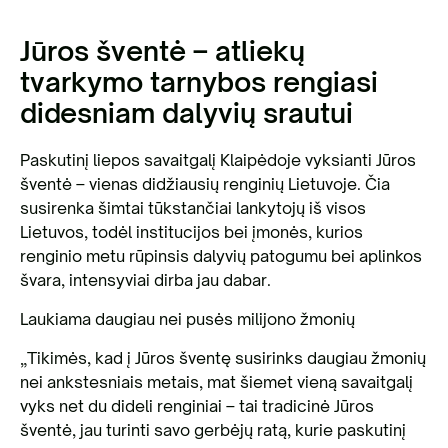
Jūros šventė – atliekų
tvarkymo tarnybos rengiasi
didesniam dalyvių srautui
Paskutinį liepos savaitgalį Klaipėdoje vyksianti Jūros
šventė – vienas didžiausių renginių Lietuvoje. Čia
susirenka šimtai tūkstančiai lankytojų iš visos
Lietuvos, todėl institucijos bei įmonės, kurios
renginio metu rūpinsis dalyvių patogumu bei aplinkos
švara, intensyviai dirba jau dabar.
Laukiama daugiau nei pusės milijono žmonių
„Tikimės, kad į Jūros šventę susirinks daugiau žmonių
nei ankstesniais metais, mat šiemet vieną savaitgalį
vyks net du dideli renginiai – tai tradicinė Jūros
šventė, jau turinti savo gerbėjų ratą, kurie paskutinį