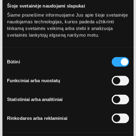
nemažą plotą, taigi, per tris didžiulės šventės dienas
Šioje svetainėje naudojami slapukai
atliekų susikaupia beveik 700 kubinių metrų“, –
Šiame pranešime informuojame Jus apie šioje svetainėje
paaiškino „Ecoservice Klaipėda“ vadovas.
naudojamas technologijas, kurios padeda užtikrinti
Šventę kuria visi
tinkamą svetainės veikimą arba stebi ir analizuoja
svetainės lankytojų elgseną naršymo metu.
L. Žemaičio teigimu, miesto švara šventės metu
priklauso ne tik nuo komunalinių tarnybų darbo, bet ir
nuo dalyvių elgesio. Ne vietoje numesta šiukšlė
Sutikimo
bendro vaizdo gal ir nesugadins, tačiau čia svarbi ir
Būtini
pasirinkimas
žmogiška psichologija – kiekviena tokia šiukšlė ir
kitus gali paskatinti sekti neatsakingųjų pėdomis.
Funkciniai arba nuostatų
„Gera šventinė atmosfera sukuriama bendromis
organizatorių, dalyvių ir tarnybų pastangomis“, –
Statistiniai arba analitiniai
pridūrė jis.
Rinkodaros arba reklaminiai