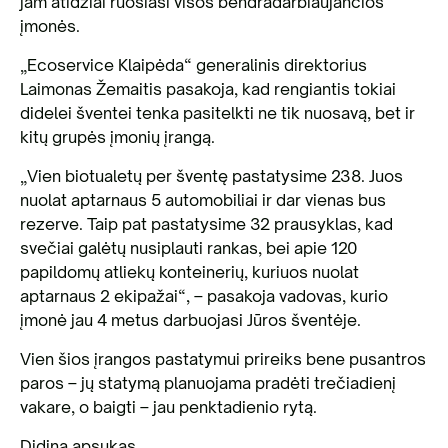
jam atidžiai ruošiasi visos bendradarbiaujančios
įmonės.
„Ecoservice Klaipėda“ generalinis direktorius
Laimonas Žemaitis pasakoja, kad rengiantis tokiai
didelei šventei tenka pasitelkti ne tik nuosavą, bet ir
kitų grupės įmonių įrangą.
„Vien biotualetų per šventę pastatysime 238. Juos
nuolat aptarnaus 5 automobiliai ir dar vienas bus
rezerve. Taip pat pastatysime 32 prausyklas, kad
svečiai galėtų nusiplauti rankas, bei apie 120
papildomų atliekų konteinerių, kuriuos nuolat
aptarnaus 2 ekipažai“, – pasakoja vadovas, kurio
įmonė jau 4 metus darbuojasi Jūros šventėje.
Vien šios įrangos pastatymui prireiks bene pusantros
paros – jų statymą planuojama pradėti trečiadienį
vakare, o baigti – jau penktadienio rytą.
Didina apsukas