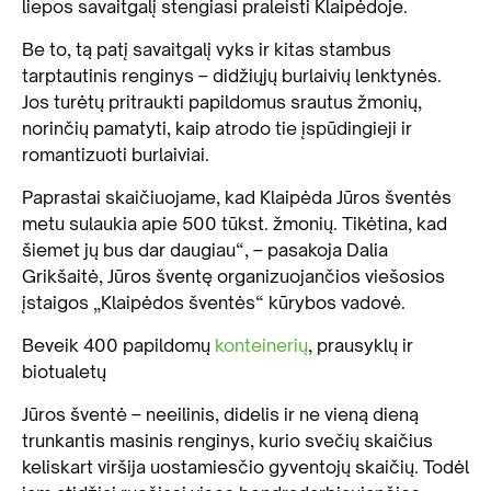
liepos savaitgalį stengiasi praleisti Klaipėdoje.
Be to, tą patį savaitgalį vyks ir kitas stambus
tarptautinis renginys – didžiųjų burlaivių lenktynės.
Jos turėtų pritraukti papildomus srautus žmonių,
norinčių pamatyti, kaip atrodo tie įspūdingieji ir
romantizuoti burlaiviai.
Paprastai skaičiuojame, kad Klaipėda Jūros šventės
metu sulaukia apie 500 tūkst. žmonių. Tikėtina, kad
šiemet jų bus dar daugiau“, – pasakoja Dalia
Grikšaitė, Jūros šventę organizuojančios viešosios
įstaigos „Klaipėdos šventės“ kūrybos vadovė.
Beveik 400 papildomų
konteinerių
, prausyklų ir
biotualetų
Jūros šventė – neeilinis, didelis ir ne vieną dieną
trunkantis masinis renginys, kurio svečių skaičius
keliskart viršija uostamiesčio gyventojų skaičių. Todėl