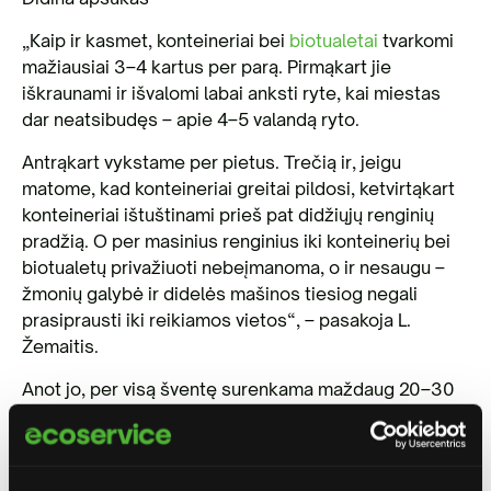
„Kaip ir kasmet, konteineriai bei
biotualetai
tvarkomi
mažiausiai 3–4 kartus per parą. Pirmąkart jie
iškraunami ir išvalomi labai anksti ryte, kai miestas
dar neatsibudęs – apie 4–5 valandą ryto.
Antrąkart vykstame per pietus. Trečią ir, jeigu
matome, kad konteineriai greitai pildosi, ketvirtąkart
konteineriai ištuštinami prieš pat didžiųjų renginių
pradžią. O per masinius renginius iki konteinerių bei
biotualetų privažiuoti nebeįmanoma, o ir nesaugu –
žmonių galybė ir didelės mašinos tiesiog negali
prasiprausti iki reikiamos vietos“, – pasakoja L.
Žemaitis.
Anot jo, per visą šventę surenkama maždaug 20–30
tonų atliekų. „Dažniausiai tai yra labai lengvos
atliekos: plastikinės lėkštės, indai, popieriaus ir
plastiko pakuotės. Jos, nors ir yra lengvos, užima