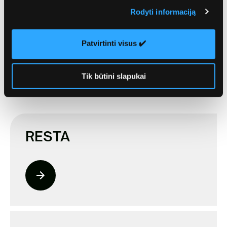
Kitos paslaugos
Rodyti informaciją
Sužinokite daugiau apie kitas
Ecoservice teikiamas
Patvirtinti visus ✔️
paslaugas
Tik būtini slapukai
Pasirinkite dominančią paslaugą
RESTA