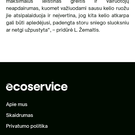
maksimalus leistinas greitis ir vairuotojų
neapdairumas, kuomet važiuodami sausu kelio ruožu
jie atsipalaiduoja ir neįvertina, jog kita kelio atkarpa
gali būti apledėjusi, padengta storu sniego sluoksniu
ar netgi užpustyta“, – pridūrė L. Žemaitis.
Apie mus
Skaidrumas
Privatumo politika