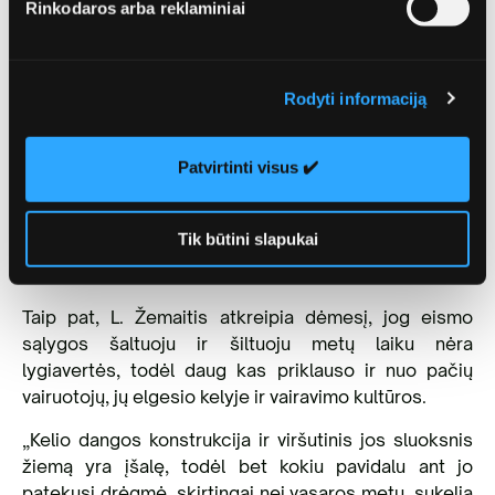
Rinkodaros arba reklaminiai
„Pačios pavojingiausios eismo sąlygos yra ryte,
kuomet oro temperatūra staiga krenta žemyn ir
susiformuoja rūkas. Taip pat netgi esant teigiamai
Rodyti informaciją
kelių laipsnių temperatūrai, tačiau veikiant įšalui, tiltų,
viadukų, taip pat šalia vandens telkinių esančių kelių
danga kaipmat apsitraukdavo plonu ledo sluoksniu.
Patvirtinti visus ✔️
Todėl nuolat raginome vairuotojus aklai nepasikliauti
termometro stulpelyje matoma temperatūra ir
Tik būtini slapukai
tinkamai įvertinti eismo sąlygas“, – apie žiemos
pamokas priminė jis.
Taip pat, L. Žemaitis atkreipia dėmesį, jog eismo
sąlygos šaltuoju ir šiltuoju metų laiku nėra
lygiavertės, todėl daug kas priklauso ir nuo pačių
vairuotojų, jų elgesio kelyje ir vairavimo kultūros.
„Kelio dangos konstrukcija ir viršutinis jos sluoksnis
žiemą yra įšalę, todėl bet kokiu pavidalu ant jo
patekusi drėgmė, skirtingai nei vasaros metu, sukelia