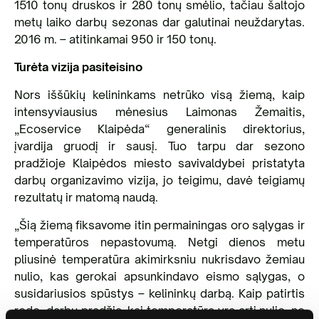
1510 tonų druskos ir 280 tonų smėlio, tačiau šaltojo
metų laiko darbų sezonas dar galutinai neuždarytas.
2016 m. – atitinkamai 950 ir 150 tonų.
Turėta vizija pasiteisino
Nors iššūkių kelininkams netrūko visą žiemą, kaip
intensyviausius mėnesius Laimonas Žemaitis,
„Ecoservice Klaipėda“ generalinis direktorius,
įvardija gruodį ir sausį. Tuo tarpu dar sezono
pradžioje Klaipėdos miesto savivaldybei pristatyta
darbų organizavimo vizija, jo teigimu, davė teigiamų
rezultatų ir matomą naudą.
„Šią žiemą fiksavome itin permainingas oro sąlygas ir
temperatūros nepastovumą. Netgi dienos metu
pliusinė temperatūra akimirksniu nukrisdavo žemiau
nulio, kas gerokai apsunkindavo eismo sąlygas, o
susidariusios spūstys – kelininkų darbą. Kaip patirtis
rodo, darbų pradžia, kai temperatūra yra arti nulio, ne