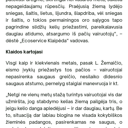
nepageidaujamų rūpesčių. Praėjusią žiemą lydėjo
sniegas, šaltis, lietus, lijundra, šlapdriba, vėl sniegas
ir šaltis, o tokios permainingos oro sąlygos tapo
pagrindine slidžių kelių priežastimi, pareikalavusia
daugiau atidumo, atsargumo iš pačių vairuotojų“, –
dėstė „Ecoservice Klaipėda“ vadovas.
Klaidos kartojasi
Visgi kaip ir kiekvienais metais, pasak L. Žemaičio,
eismo įvykių priežastys tos pačios – vairuotojai
nepasirenka saugaus greičio, nesilaiko didesnio
saugaus atstumo, pernelyg staigiai manevruoja ir kt.
„Netgi ne vienų metų stažą turintys vairuotojai vis dar
užmiršta, jog stabdymo kelias žiemą pailgėja tris, o
jeigu kelio danga apledėjusi – ir dar daugiau, kartų. Be
to, situaciją dar labiau blogina ne visada kokybiškos
žieminės padangos, pasirenkamas ne saugus, o