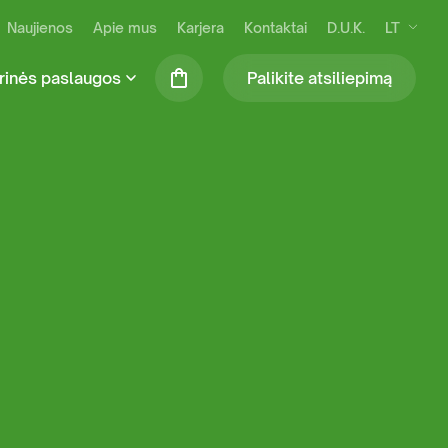
Naujienos
Apie mus
Karjera
Kontaktai
D.U.K.
LT
rinės paslaugos
Palikite atsiliepimą
se susidarančių atliekų išvežimas ir
Praustuvių nuoma (tik šiltuoju metų laiku)
kymas
Mobiliosios tvoros
ilės surinkimas ir tvarkymas
Biotualetų skaičiuoklė
binių ir komercinių atliekų tvarkymas
S administravimo paslauga
ių komunalinių atliekų tvarkymas