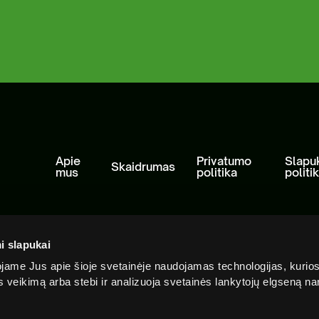
sisakykite el. parduotuvėje | Statybinių
liekų išvežimas Vilniaus mieste
Antri
Apie
Privatumo
Slapu
Skaidrumas
mus
politika
politi
i slapukai
ame Jus apie šioje svetainėje naudojamas technologijas, kurio
ės veikimą arba stebi ir analizuoja svetainės lankytojų elgseną 