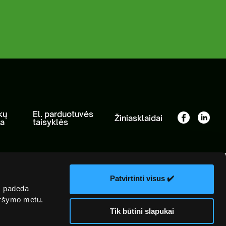
nių žaliavų tvarkymas
kų
El. parduotuvės
Žiniasklaidai
ka
taisyklės
Patvirtinti visus ✔️
s padeda
naršymo metu.
Tik būtini slapukai