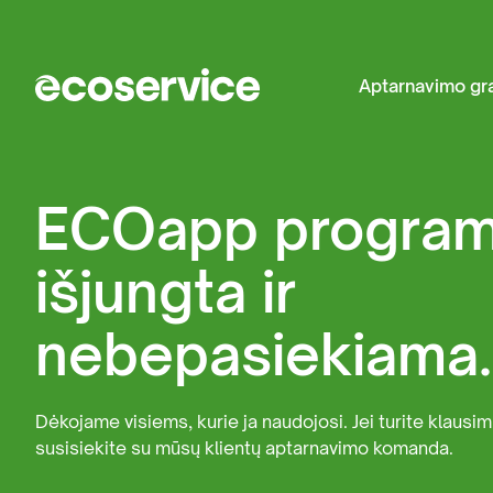
Aptarnavimo gra
Žo
St
ECOapp program
Me
Ža
išjungta ir
va
St
nebepasiekiama.
Žv
At
Dėkojame visiems, kurie ja naudojosi. Jei turite klausim
St
susisiekite su mūsų klientų aptarnavimo komanda.