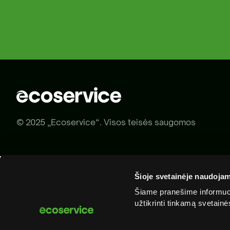
Už
at
© 2025 „Ecoservice“. Visos teisės saugomos
Šioje svetainėje naudojam
Šiame pranešime informuoj
užtikrinti tinkamą svetain