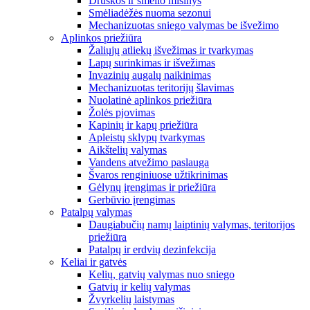
Druskos ir smėlio mišinys
Smėliadėžės nuoma sezonui
Mechanizuotas sniego valymas be išvežimo
Aplinkos priežiūra
Žaliųjų atliekų išvežimas ir tvarkymas
Lapų surinkimas ir išvežimas
Invazinių augalų naikinimas
Mechanizuotas teritorijų šlavimas
Nuolatinė aplinkos priežiūra
Žolės pjovimas
Kapinių ir kapų priežiūra
Apleistų sklypų tvarkymas
Aikštelių valymas
Vandens atvežimo paslauga
Švaros renginiuose užtikrinimas
Gėlynų įrengimas ir priežiūra
Gerbūvio įrengimas
Patalpų valymas
Daugiabučių namų laiptinių valymas, teritorijos
priežiūra
Patalpų ir erdvių dezinfekcija
Keliai ir gatvės
Kelių, gatvių valymas nuo sniego
Gatvių ir kelių valymas
Žvyrkelių laistymas