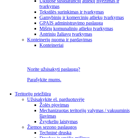
Ūkiuose susidarančių atliekų išvežimas ir
tvarkymas
Tekstilės surinkimas ir tvarkymas
Gamybinių ir komercinių atliekų tvarkymas
GPAIS administravimo paslauga
Mišrių komunalinių atliekų tvarkymas
Antrinių žaliavų tvarkymas
Konteinerių nuoma ir pardavimas
Konteineriai
Norite užsisakyti paslaugą?
Parašykite mums.
Teritorijų priežiūra
Užsisakykite el. parduotuvėje
Žolės pjovimas
Mechanizuotas teritorijų valymas / vakuuminis
šlavimas
Žvyrkelių laistymas
Žiemos sezono paslaugos
Techninė druska