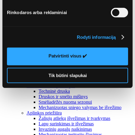
tvarkymas
Tekstilės surinkimas ir tvarkymas
Rinkodaros arba reklaminiai
Gamybinių ir komercinių atliekų tvarkymas
GPAIS administravimo paslauga
Mišrių komunalinių atliekų tvarkymas
Antrinių žaliavų tvarkymas
Konteinerių nuoma ir pardavimas
Rodyti informaciją
Konteineriai
Teritorijų priežiūra
Atgal
Patvirtinti visus ✔️
Užsisakykite el. parduotuvėje
Žolės pjovimas
Mechanizuotas teritorijų valymas / vakuuminis
šlavimas
Tik būtini slapukai
Žvyrkelių laistymas
Žiemos sezono paslaugos
Techninė druska
Druskos ir smėlio mišinys
Smėliadėžės nuoma sezonui
Mechanizuotas sniego valymas be išvežimo
Aplinkos priežiūra
Žaliųjų atliekų išvežimas ir tvarkymas
Lapų surinkimas ir išvežimas
Invazinių augalų naikinimas
Mechanizuotas teritorijų šlavimas