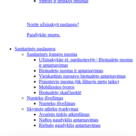
Smėlio ir druskos mišiniai
Norite užsisakyti paslaugą?
Parašykite mums.
Sanitarinės paslaugos
Sanitarinės įrangos nuoma
Užsisakykite el. parduotuvėje | Biotualetų nuoma
ir aptarnavimas
Biotualetų nuoma ir aptarnavimas
Vienkartinis nuosavo biotualeto aptarnavimas
Praustuvių nuoma (tik šiltuoju metų laiku)
Mobiliosios tvoros
Biotualetų skaičiuoklė
Nuotekų išvežimas
Nuotekų išvežimas
Skystųjų atliekų tvarkymas
Avarinis tinklų atkimšimas
Naftos gaudyklių aptarnavimas
Riebalų gaudyklių aptarnavimas