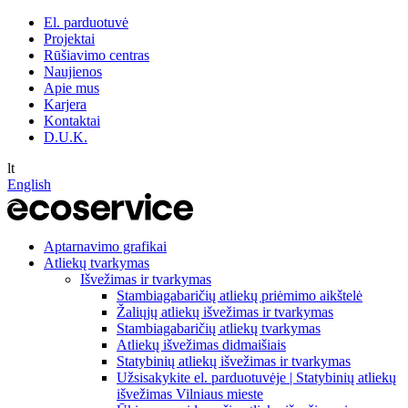
El. parduotuvė
Projektai
Rūšiavimo centras
Naujienos
Apie mus
Karjera
Kontaktai
D.U.K.
lt
English
Aptarnavimo grafikai
Atliekų tvarkymas
Išvežimas ir tvarkymas
Stambiagabaričių atliekų priėmimo aikštelė
Žaliųjų atliekų išvežimas ir tvarkymas
Stambiagabaričių atliekų tvarkymas
Atliekų išvežimas didmaišiais
Statybinių atliekų išvežimas ir tvarkymas
Užsisakykite el. parduotuvėje | Statybinių atliekų
išvežimas Vilniaus mieste