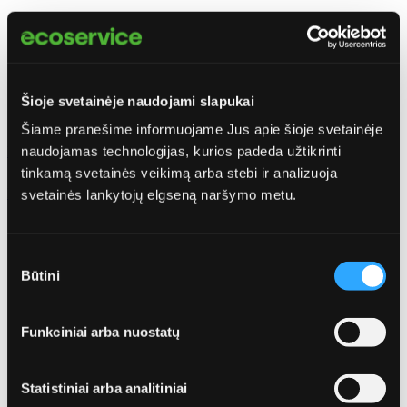
Norite užsisakyti paslaugą?
Parašykite mums.
Šioje svetainėje naudojami slapukai
Šiame pranešime informuojame Jus apie šioje svetainėje
0
naudojamas technologijas, kurios padeda užtikrinti
Palikite atsiliepimą
tinkamą svetainės veikimą arba stebi ir analizuoja
0
El. parduotuvė
Palikite atsiliepimą
svetainės lankytojų elgseną naršymo metu.
Aptarnavimo grafikai
Atliekų tvarkymas
Atgal
Sutikimo
Išvežimas ir tvarkymas
Būtini
pasirinkimas
Stambiagabaričių atliekų priėmimo aikštelė
Žaliųjų atliekų išvežimas ir tvarkymas
Stambiagabaričių atliekų tvarkymas
Funkciniai arba nuostatų
Atliekų išvežimas didmaišiais
Statybinių atliekų išvežimas ir tvarkymas
Užsisakykite el. parduotuvėje | Statybinių atliekų
išvežimas Vilniaus mieste
Statistiniai arba analitiniai
Ūkiuose susidarančių atliekų išvežimas ir