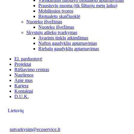
Vienkartinis nuosavo biotualeto aptarnavimas
Praustuvių nuoma (tik šiltuoju metų laiku)
Mobiliosios tvoros
Biotualetų skaičiuoklė
Nuotekų išvežimas
Nuotekų išvežimas
Skystųjų atliekų tvarkymas
Avarinis tinklų atkimšimas
Naftos gaudyklių aptarnavimas
Riebalų gaudyklių aptarnavimas
El. parduotuvė
Projektai
Rūšiavimo centras
Naujienos
Apie mus
Karjera
Kontaktai
D.U.K.
Lietuvių
sutvarkysim@ecoservice.lt