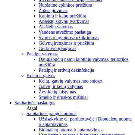
Nuolatinė aplinkos priežiūra
Žolės pjovimas
Kapinių ir kapų priežiūra
Apleistų sklypų tvarkymas
Aikštelių valymas
Vandens atvežimo paslauga
Švaros renginiuose užtikrinimas
Gėlynų įrengimas ir priežiūra
Gerbūvio įrengimas
Patalpų valymas
Daugiabučių namų laiptinių valymas, teritorijos
priežiūra
Patalpų ir erdvių dezinfekcija
Keliai ir gatvės
Kelių, gatvių valymas nuo sniego
Gatvių ir kelių valymas
Žvyrkelių laistymas
Smėlio ir druskos mišiniai
Sanitarinės paslaugos
Atgal
Sanitarinės įrangos nuoma
Užsisakykite el. parduotuvėje | Biotualetų nuoma
ir aptarnavimas
Biotualetų nuoma ir aptarnavimas