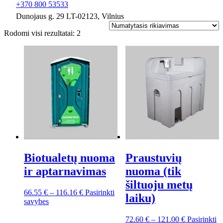
+370 800 53533
Dunojaus g. 29 LT-02123, Vilnius
Rodomi visi rezultatai: 2
Biotualetų nuoma
Praustuvių
ir aptarnavimas
nuoma (tik
šiltuoju metų
Price
66.55
€
–
116.16
€
Pasirinkti
laiku)
This
range:
savybes
product
66.55 €
has
through
Price
72.60
€
–
121.00
€
Pasirinkti