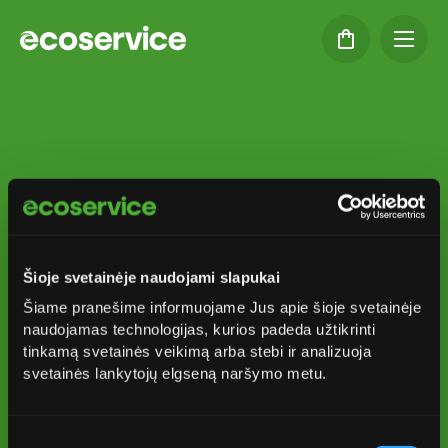
2026 m. Trakų r.
mišrių komunalinių
Šioje svetainėje naudojami slapukai
atliekų, pakuočių bei
Šiame pranešime informuojame Jus apie šioje svetainėje
stiklo atliekų
naudojamas technologijas, kurios padeda užtikrinti
tinkamą svetainės veikimą arba stebi ir analizuoja
surinkimo grafikas
svetainės lankytojų elgseną naršymo metu.
Sutikimo