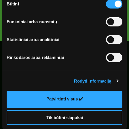
Būtini
pasirinkimas
Peržiūrėti grafiką
Funkciniai arba nuostatų
Statistiniai arba analitiniai
Rinkodaros arba reklaminiai
Apie mus
Rodyti informaciją
Skaidrumas
Patvirtinti visus ✔️
Privatumo politika
Slapukų politika
Tik būtini slapukai
El. parduotuvės taisyklės