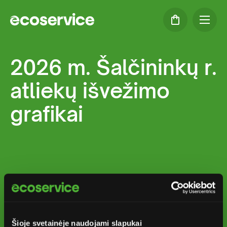
2026 m. Šalčininkų r.
atliekų išvežimo
grafikai
Šioje svetainėje naudojami slapukai