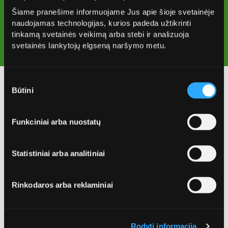
Šiame pranešime informuojame Jus apie šioje svetainėje
naudojamas technologijas, kurios padeda užtikrinti
tinkamą svetainės veikimą arba stebi ir analizuoja
svetainės lankytojų elgseną naršymo metu.
Sutikimo
Būtini
pasirinkimas
Funkciniai arba nuostatų
Grafikai
Individualių valdų antrinių žaliavių išvežimo grafikas
Statistiniai arba analitiniai
Individualių valdų mišrių komunalinių atliekų išvežimo
grafikas
Rinkodaros arba reklaminiai
Rodyti informaciją