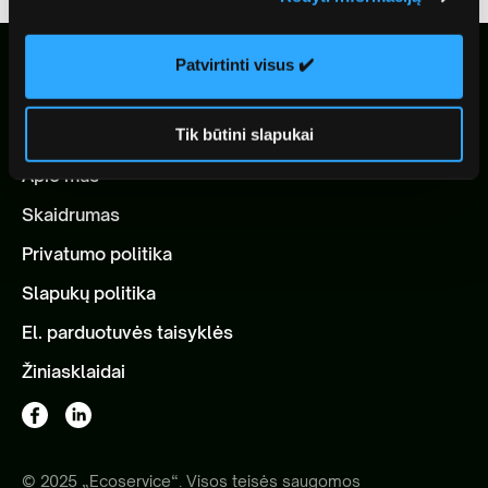
Patvirtinti visus ✔️
Tik būtini slapukai
Apie mus
Skaidrumas
Privatumo politika
Slapukų politika
El. parduotuvės taisyklės
Žiniasklaidai
© 2025 „Ecoservice“. Visos teisės saugomos