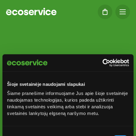
2026 m. Plungės
rajono gyventojų
Šioje svetainėje naudojami slapukai
maisto ir bioskaidžių
Šiame pranešime informuojame Jus apie šioje svetainėje
(žaliųjų) atliekų
naudojamas technologijas, kurios padeda užtikrinti
tinkamą svetainės veikimą arba stebi ir analizuoja
išvežimo grafikai
svetainės lankytojų elgseną naršymo metu.
Sutikimo