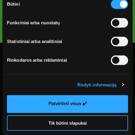
Būtini
pasirinkimas
Peržiūrėti grafiką
Funkciniai arba nuostatų
Statistiniai arba analitiniai
Rinkodaros arba reklaminiai
Apie mus
Rodyti informaciją
Skaidrumas
Patvirtinti visus ✔️
Privatumo politika
Slapukų politika
Tik būtini slapukai
El. parduotuvės taisyklės