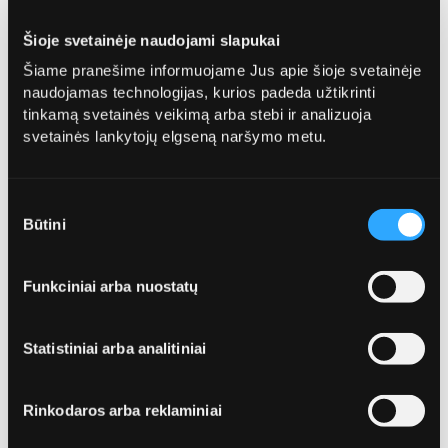
Šioje svetainėje naudojami slapukai
Telefonas*
Šiame pranešime informuojame Jus apie šioje svetainėje
naudojamas technologijas, kurios padeda užtikrinti
tinkamą svetainės veikimą arba stebi ir analizuoja
svetainės lankytojų elgseną naršymo metu.
Sutikimo
El. paštas*
Būtini
pasirinkimas
Funkciniai arba nuostatų
Statistiniai arba analitiniai
Rinkodaros arba reklaminiai