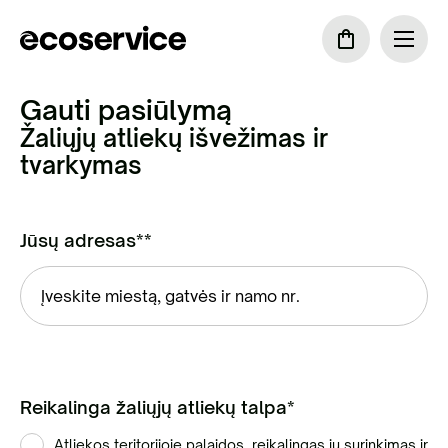
Gauti pasiūlymą
Žaliųjų atliekų išvežimas ir
tvarkymas
Jūsų adresas**
Reikalinga žaliųjų atliekų talpa*
Atliekos teritorijoje palaidos, reikalingas jų surinkimas ir