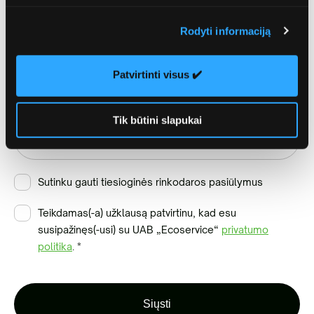
Rodyti informaciją
Patvirtinti visus ✔️
Pasirinkite jus dominančias papildomos
paslaugas
Tik būtini slapukai
Sutinku gauti tiesioginės rinkodaros pasiūlymus
Teikdamas(-a) užklausą patvirtinu, kad esu
susipažinęs(-usi) su UAB „Ecoservice“
privatumo
politika
.
*
Siųsti