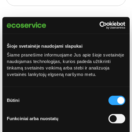
Telefonas*
Šioje svetainėje naudojami slapukai
Šiame pranešime informuojame Jus apie šioje svetainėje
naudojamas technologijas, kurios padeda užtikrinti
El. paštas*
tinkamą svetainės veikimą arba stebi ir analizuoja
svetainės lankytojų elgseną naršymo metu.
Sutikimo
Būtini
pasirinkimas
Specialūs poreikiai / komentarai
Funkciniai arba nuostatų