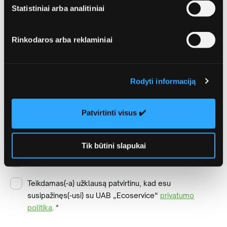
Statistiniai arba analitiniai
Rinkodaros arba reklaminiai
Rodyti informaciją
Papildomos paslaugos
Patvirtinti visus ✔️
Tik būtini slapukai
Sutinku gauti tiesioginės rinkodaros pasiūlymus
Teikdamas(-a) užklausą patvirtinu, kad esu
susipažinęs(-usi) su UAB „Ecoservice“
privatumo
politika
.
*