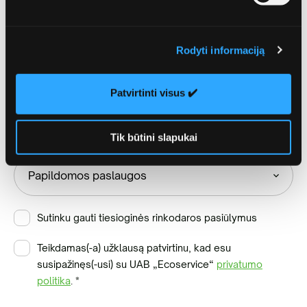
Rodyti informaciją
Patvirtinti visus ✔️
Papildomos paslaugos
Tik būtini slapukai
Sutinku gauti tiesioginės rinkodaros pasiūlymus
Teikdamas(-a) užklausą patvirtinu, kad esu
susipažinęs(-usi) su UAB „Ecoservice“
privatumo
politika
.
*