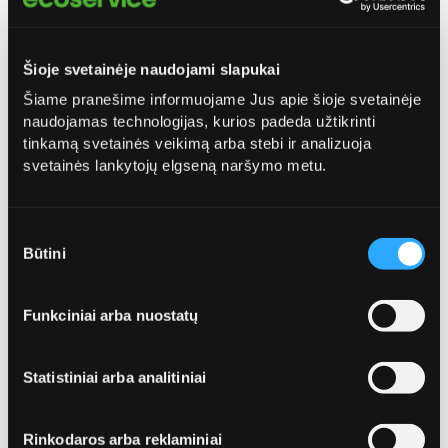
Šioje svetainėje naudojami slapukai
Telefonas*
Šiame pranešime informuojame Jus apie šioje svetainėje
naudojamas technologijas, kurios padeda užtikrinti
tinkamą svetainės veikimą arba stebi ir analizuoja
svetainės lankytojų elgseną naršymo metu.
El. paštas*
Sutikimo
Būtini
pasirinkimas
Funkciniai arba nuostatų
Specialūs poreikiai / komentarai
Statistiniai arba analitiniai
Rinkodaros arba reklaminiai