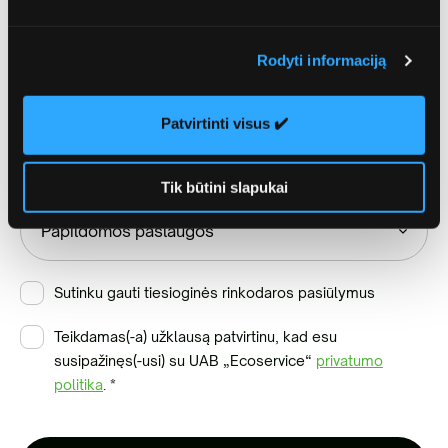
Rodyti informaciją
Patvirtinti visus ✔️
Papildomos paslaugos
Tik būtini slapukai
Sutinku gauti tiesioginės rinkodaros pasiūlymus
Teikdamas(-a) užklausą patvirtinu, kad esu
susipažinęs(-usi) su UAB „Ecoservice“
privatumo
politika
.
*