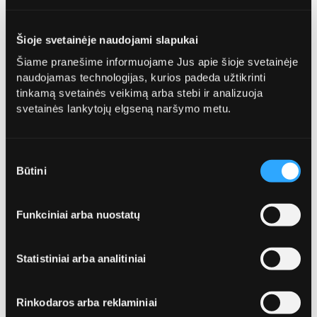
Telefonas*
Šioje svetainėje naudojami slapukai
Šiame pranešime informuojame Jus apie šioje svetainėje
naudojamas technologijas, kurios padeda užtikrinti
tinkamą svetainės veikimą arba stebi ir analizuoja
svetainės lankytojų elgseną naršymo metu.
El. paštas*
Sutikimo
Būtini
pasirinkimas
Funkciniai arba nuostatų
Specialūs poreikiai / komentarai
Statistiniai arba analitiniai
Rinkodaros arba reklaminiai