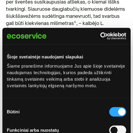
per šventes susikaupusias atliekas, o kiemai išliks
tvarkingi. Siauruose daugiabučių kiemuose didelėms
šiukšliavežėms sudėtinga manevruoti, tad svarbus
gali būti kiekvienas milimetras“, – kalbėjo L.
Černiauskas.
Šioje svetainėje naudojami slapukai
Skaitykite daugiau
Šiame pranešime informuojame Jus apie šioje svetainėje
Kitos naujienos
naudojamas technologijas, kurios padeda užtikrinti
tinkamą svetainės veikimą arba stebi ir analizuoja
svetainės lankytojų elgseną naršymo metu.
Sutikimo
Būtini
pasirinkimas
Funkciniai arba nuostatų