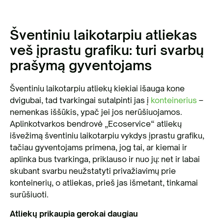
Šventiniu laikotarpiu atliekas
veš įprastu grafiku: turi svarbų
prašymą gyventojams
Šventiniu laikotarpiu atliekų kiekiai išauga kone
dvigubai, tad tvarkingai sutalpinti jas į
konteinerius
–
nemenkas iššūkis, ypač jei jos nerūšiuojamos.
Aplinkotvarkos bendrovė „Ecoservice“ atliekų
išvežimą šventiniu laikotarpiu vykdys įprastu grafiku,
tačiau gyventojams primena, jog tai, ar kiemai ir
aplinka bus tvarkinga, priklauso ir nuo jų: net ir labai
skubant svarbu neužstatyti privažiavimų prie
konteinerių, o atliekas, prieš jas išmetant, tinkamai
surūšiuoti.
Atliekų prikaupia gerokai daugiau