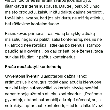
vietos, tad prieš išmetant svarbu juos išardyti,
išlankstyti ir gerai suspausti. Daugelį pakuočių nuo
maisto produktų, žaislų ir kitų daiktų galima perdirbti,
todėl labai svarbu, kad jos atsidurtų ne mišrių atliekų,
bet rūšiavimo konteineriuose.
Pašnekovas primena ir dar vieną taisyklę: atliekų
maišelių negalima palikti šalia konteinerių, nes jie ne
tik atrodo neestetiškai, atliekas po kiemus ištampo
paukščiai ir gyvūnai, jos gali prišalti prie žemės, tada
sunkiau išjudinti ir pačius konteinerius.
Prašo neužstatyti konteinerių
Gyventojai šventiniu laikotarpiu dažnai lanko
artimuosius ir draugus, todėl daugiabučių kiemuose
sunkiai telpa automobiliai, o kartais atvykę svečiai
nepastebėję užstato atliekų konteinerius. „Prašome
gyventojų statant automobilį atkreipti dėmesį, ar jis
netrukdys aptarnauti konteinerių – tai leis laiku išvežti