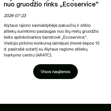
nuo gruodžio rinks „Ecoservice“
2026-07-23
Alytaus rajono savivaldybėje pakuočių ir stiklo
atliekų surinkimo paslaugas nuo šių metų gruodžio
teiks aplinkotvarkos bendrovė „Ecoservice“.
Viešojo pirkimo konkursą laimėjusi įmonė liepos 13
d. pasirašė sutartį su Alytaus regiono atliekų
tvarkymo centru (ARATC).
Visos naujienos