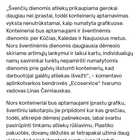
„Švenčių dienomis atliekų prikaupiama gerokai
daugiau nei įprastai, todėl konteinerių aptarnavimas
vyksta nenutrūkstamai, kaip numatyta grafikuose.
Konteineriai bus aptarnaujami ir šventinėmis
dienomis: per Kūčias, Kalėdas ir Naujuosius metus.
Nors šventinėmis dienomis daugiausia dėmesio
skiriame artimųjų lankymui ir laikui kartu, individualiųjų
namų savininkai turėtų nepamiršti numatytomis
dienomis prie gatvių išstumti konteinerių, kad
darbuotojai galėtų atliekas išvežti“, – komentavo
aplinkotvarkos bendrovės „Ecoservice“ tvarumo
vadovas Linas Černiauskas.
Nors konteineriai bus aptarnaujami įprastu grafiku,
šventiniu laikotarpiu jie pripildomi kur kas greičiau,
todėl, atkreipė dėmesį pašnekovas, labai svarbu
pasirūpinti tinkamu atliekų rūšiavimu. Plastiko
pakuotės, dovanų dėžutės ar tetrapakai užima daug