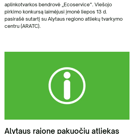
aplinkotvarkos bendrovė „Ecoservice“. Viešojo
pirkimo konkursą laimėjusi įmonė liepos 13 d.
pasirašė sutartį su Alytaus regiono atliekų tvarkymo
centru (ARATC).
Alytaus rajone pakuočių atliekas