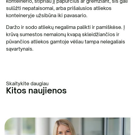
konteinerio, stipriau jį papurčius ar gremžiant, šis gali
sulūžti nepataisomai, arba prišalusios atliekos
konteineryje užsibūna iki pavasario.
Daržo ir sodo atliekų negalima palikti ir pamiškėse. Į
krūvą sumestos nemalonų kvapą skleidžiančios ir
pūvančios atliekos gamtoje vėliau tampa nelegaliais
sąvartynais.
Skaitykite daugiau
Kitos naujienos