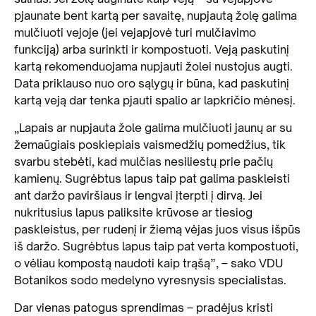
pjaunate bent kartą per savaitę, nupjautą žolę galima
mulčiuoti vejoje (jei vejapjovė turi mulčiavimo
funkciją) arba surinkti ir kompostuoti. Veją paskutinį
kartą rekomenduojama nupjauti žolei nustojus augti.
Data priklauso nuo oro sąlygų ir būna, kad paskutinį
kartą veją dar tenka pjauti spalio ar lapkričio mėnesį.
„Lapais ar nupjauta žole galima mulčiuoti jaunų ar su
žemaūgiais poskiepiais vaismedžių pomedžius, tik
svarbu stebėti, kad mulčias nesiliestų prie pačių
kamienų. Sugrėbtus lapus taip pat galima paskleisti
ant daržo paviršiaus ir lengvai įterpti į dirvą. Jei
nukritusius lapus paliksite krūvose ar tiesiog
paskleistus, per rudenį ir žiemą vėjas juos visus išpūs
iš daržo. Sugrėbtus lapus taip pat verta kompostuoti,
o vėliau kompostą naudoti kaip trąšą”, – sako VDU
Botanikos sodo medelyno vyresnysis specialistas.
Dar vienas patogus sprendimas – pradėjus kristi