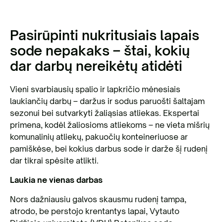
Pasirūpinti nukritusiais lapais
sode nepakaks – štai, kokių
dar darbų nereikėtų atidėti
Vieni svarbiausių spalio ir lapkričio mėnesiais
laukiančių darbų – daržus ir sodus paruošti šaltajam
sezonui bei sutvarkyti žaliąsias atliekas. Ekspertai
primena, kodėl žaliosioms atliekoms – ne vieta mišrių
komunalinių atliekų, pakuočių konteineriuose ar
pamiškėse, bei kokius darbus sode ir darže šį rudenį
dar tikrai spėsite atlikti.
Laukia ne vienas darbas
Nors dažniausiu galvos skausmu rudenį tampa,
atrodo, be perstojo krentantys lapai, Vytauto