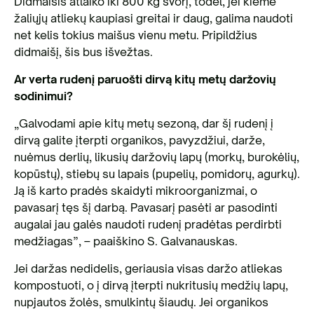
Didmaišis atlaiko iki 800 kg svorį, todėl, jei kieme
žaliųjų atliekų kaupiasi greitai ir daug, galima naudoti
net kelis tokius maišus vienu metu. Pripildžius
didmaišį, šis bus išvežtas.
Ar verta rudenį paruošti dirvą kitų metų daržovių
sodinimui?
„Galvodami apie kitų metų sezoną, dar šį rudenį į
dirvą galite įterpti organikos, pavyzdžiui, darže,
nuėmus derlių, likusių daržovių lapų (morkų, burokėlių,
kopūstų), stiebų su lapais (pupelių, pomidorų, agurkų).
Ją iš karto pradės skaidyti mikroorganizmai, o
pavasarį tęs šį darbą. Pavasarį pasėti ar pasodinti
augalai jau galės naudoti rudenį pradėtas perdirbti
medžiagas”, – paaiškino S. Galvanauskas.
Jei daržas nedidelis, geriausia visas daržo atliekas
kompostuoti, o į dirvą įterpti nukritusių medžių lapų,
nupjautos žolės, smulkintų šiaudų. Jei organikos