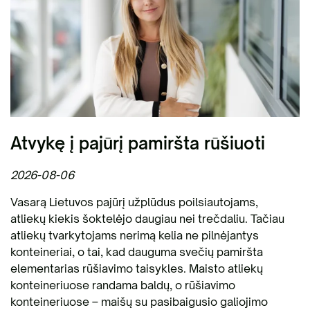
Atvykę į pajūrį pamiršta rūšiuoti
2026-08-06
Vasarą Lietuvos pajūrį užplūdus poilsiautojams,
atliekų kiekis šoktelėjo daugiau nei trečdaliu. Tačiau
atliekų tvarkytojams nerimą kelia ne pilnėjantys
konteineriai, o tai, kad dauguma svečių pamiršta
elementarias rūšiavimo taisykles. Maisto atliekų
konteineriuose randama baldų, o rūšiavimo
konteineriuose – maišų su pasibaigusio galiojimo