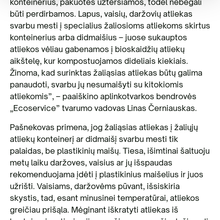
konteinerius, pakuotės užteršiamos, todėl nebegali
būti perdirbamos. Lapus, vaisių, daržovių atliekas
svarbu mesti į specialius žaliosioms atliekoms skirtus
konteinerius arba didmaišius – juose sukauptos
atliekos vėliau gabenamos į bioskaidžių atliekų
aikštelę, kur kompostuojamos dideliais kiekiais.
Žinoma, kad surinktas žaliąsias atliekas būtų galima
panaudoti, svarbu jų nesumaišyti su kitokiomis
atliekomis”, – paaiškino aplinkotvarkos bendrovės
„Ecoservice” tvarumo vadovas Linas Černiauskas.
Pašnekovas primena, jog žaliąsias atliekas į žaliųjų
atliekų konteinerį ar didmaišį svarbu mesti tik
palaidas, be plastikinių maišų. Tiesa, išimtinai šaltuoju
metų laiku daržoves, vaisius ar jų išspaudas
rekomenduojama įdėti į plastikinius maišelius ir juos
užrišti. Vaisiams, daržovėms pūvant, išsiskiria
skystis, tad, esant minusinei temperatūrai, atliekos
greičiau prišąla. Mėginant iškratyti atliekas iš