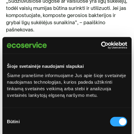
„Sudžiūvusiose uogose ar vaisiuose yra ligų sukėlėjų,
todėl vaisių mumijas būtina surinkti ir utilizuoti. Jei jas
kompostuojate, komposte gerosios bakterijos ir
grybai ligų sukėlėjus sunaikina”, – paaiškino
pašnekovas.
Beje, rudenį svarbu nepamiršti ir dar vieno darbo –
stebėti, ar augalams pakanka drėgmės, juos palieti
prieš pat šalnas. Nors dažnai teigiama, jog prieš
šalnas augalų laistyti negalima, iš tiesų, tą padaryti
Šioje svetainėje naudojami slapukai
būtina. Tuomet mažesnė tikimybė, jog augalai nušals.
Šiame pranešime informuojame Jus apie šioje svetainėje
Kol oro temperatūra nenukrito labai žemai,
naudojamas technologijas, kurios padeda užtikrinti
vaismedžius ir vaiskrūmius dar galima tręšti
tinkamą svetainės veikimą arba stebi ir analizuoja
svetainės lankytojų elgseną naršymo metu.
rudeninėmis trąšomis ar augalus profilaktiškai
nupurkšti nuo ligų.
Pamiršta pagrindinę taisyklę
Sutikimo
Būtini
pasirinkimas
Rudenį mišrių komunalinių atliekų ir rūšiavimo
konteineriai
užpildomi greičiau nei įprastai. Perpildyti