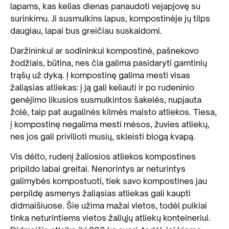
lapams, kas kelias dienas panaudoti vejapjovę su
surinkimu. Ji susmulkins lapus, kompostinėje jų tilps
daugiau, lapai bus greičiau suskaidomi.
Daržininkui ar sodininkui kompostinė, pašnekovo
žodžiais, būtina, nes čia galima pasidaryti gamtinių
trąšų už dyką. Į kompostinę galima mesti visas
žaliąsias atliekas: į ją gali keliauti ir po rudeninio
genėjimo likusios susmulkintos šakelės, nupjauta
žolė, taip pat augalinės kilmės maisto atliekos. Tiesa,
į kompostinę negalima mesti mėsos, žuvies atliekų,
nes jos gali privilioti musių, skleisti blogą kvapą.
Vis dėlto, rudenį žaliosios atliekos kompostines
pripildo labai greitai. Nenorintys ar neturintys
galimybės kompostuoti, tiek savo kompostines jau
perpildę asmenys žaliąsias atliekas gali kaupti
didmaišiuose. Šie užima mažai vietos, todėl puikiai
tinka neturintiems vietos žaliųjų atliekų konteineriui.