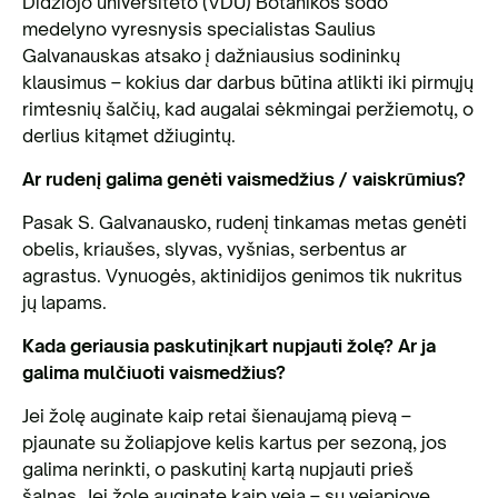
Didžiojo universiteto (VDU) Botanikos sodo
medelyno vyresnysis specialistas Saulius
Galvanauskas atsako į dažniausius sodininkų
klausimus – kokius dar darbus būtina atlikti iki pirmųjų
rimtesnių šalčių, kad augalai sėkmingai peržiemotų, o
derlius kitąmet džiugintų.
Ar rudenį galima genėti vaismedžius / vaiskrūmius?
Pasak S. Galvanausko, rudenį tinkamas metas genėti
obelis, kriaušes, slyvas, vyšnias, serbentus ar
agrastus. Vynuogės, aktinidijos genimos tik nukritus
jų lapams.
Kada geriausia paskutinįkart nupjauti žolę? Ar ja
galima mulčiuoti vaismedžius?
Jei žolę auginate kaip retai šienaujamą pievą –
pjaunate su žoliapjove kelis kartus per sezoną, jos
galima nerinkti, o paskutinį kartą nupjauti prieš
šalnas. Jei žolę auginate kaip veją – su vejapjove