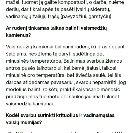
mažai, tuomet ją galite kompostuoti, o darže, nuėmę
derlių, dar tikrai spėsite pasėti įvairių sideratų,
vadinamųjų žaliųjų trąšų (pavyzdžiui, garstyčių).
Ar rudenį tinkamas laikas balinti vaismedžių
kamienus?
Vaismedžių kamienai balinami rudenį, iki prasidedant
šalčiams, nes žiemą tą daryti sudėtinga dėl
minusinės temperatūros. Balinimas svarbus žiemos
antros pusės laikotarpiui, kai žemė įšalusi, laikosi
minusinė oro temperatūra, bet šviečia saulė. Jei šis
darbas atidedamas pavasariui, svarbu nepamiršti, jog
medelius balinti reikėtų praktiškai vasario mėnesio
pradžioje, nes tuo metu dėl saulės jau ima trūkinėti
vaismedžių kamienai.
Kodėl svarbu surinkti krituolius ir vadinamąsias
vaisių mumijas?