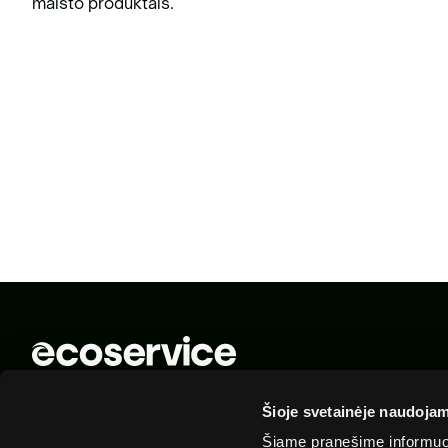
maisto produktais.
© 2025 „Ecoservice“. Visos teisės saugomos
Šioje svetainėje naudojam
Šiame pranešime informuoj