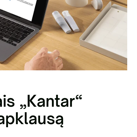
nių žaliavų tvarkymas
ais „Kantar“
apklausą