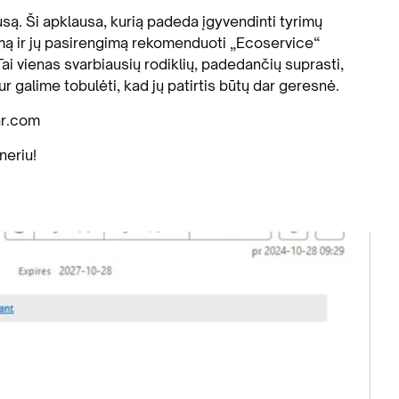
są. Ši apklausa, kurią padeda įgyvendinti tyrimų
lumą ir jų pasirengimą rekomenduoti „Ecoservice“
 Tai vienas svarbiausių rodiklių, padedančių suprasti,
r galime tobulėti, kad jų patirtis būtų dar geresnė.
ar.com
neriu!