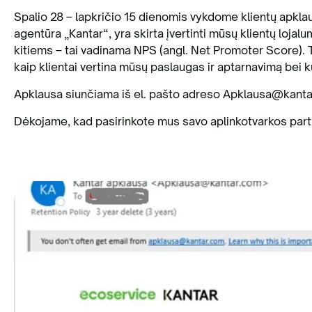
Spalio 28 – lapkričio 15 dienomis vykdome klientų apklau
agentūra „Kantar“, yra skirta įvertinti mūsų klientų loja
kitiems – tai vadinama NPS (angl.
Net Promoter Score
).
kaip klientai vertina mūsų paslaugas ir aptarnavimą bei ku
Apklausa siunčiama iš el. pašto adreso Apklausa@kant
Dėkojame, kad pasirinkote mus savo aplinkotvarkos part