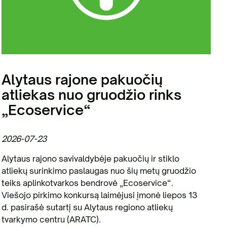
Alytaus rajone pakuočių
atliekas nuo gruodžio rinks
„Ecoservice“
2026-07-23
2
Alytaus rajono savivaldybėje pakuočių ir stiklo
„
atliekų surinkimo paslaugas nuo šių metų gruodžio
k
teiks aplinkotvarkos bendrovė „Ecoservice“.
ž
Viešojo pirkimo konkursą laimėjusi įmonė liepos 13
N
d. pasirašė sutartį su Alytaus regiono atliekų
tvarkymo centru (ARATC).