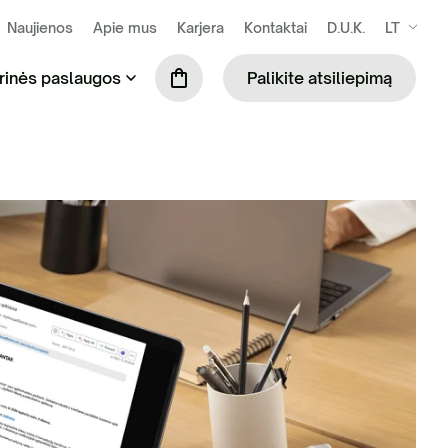
Naujienos
Apie mus
Karjera
Kontaktai
D.U.K.
LT
rinės paslaugos
Palikite atsiliepimą
se susidarančių atliekų išvežimas ir
Praustuvių nuoma (tik šiltuoju metų laiku)
kymas
Mobiliosios tvoros
ilės surinkimas ir tvarkymas
Biotualetų skaičiuoklė
binių ir komercinių atliekų tvarkymas
S administravimo paslauga
ių komunalinių atliekų tvarkymas