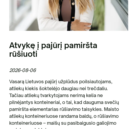
Atvykę į pajūrį pamiršta
rūšiuoti
2026-08-06
Vasarą Lietuvos pajūrį užplūdus poilsiautojams,
atliekų kiekis šoktelėjo daugiau nei trečdaliu.
Tačiau atliekų tvarkytojams nerimą kelia ne
pilnėjantys konteineriai, o tai, kad dauguma svečių
pamiršta elementarias rūšiavimo taisykles. Maisto
atliekų konteineriuose randama baldų, o rūšiavimo
konteineriuose – maišų su pasibaigusio galiojimo