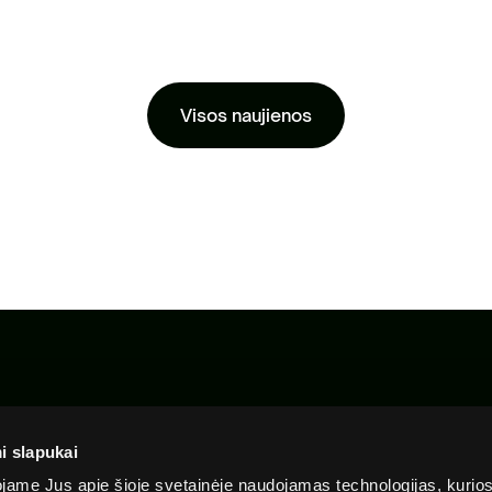
Visos naujienos
Apie
Privatumo
Slapu
Skaidrumas
mus
politika
politi
i slapukai
ame Jus apie šioje svetainėje naudojamas technologijas, kurio