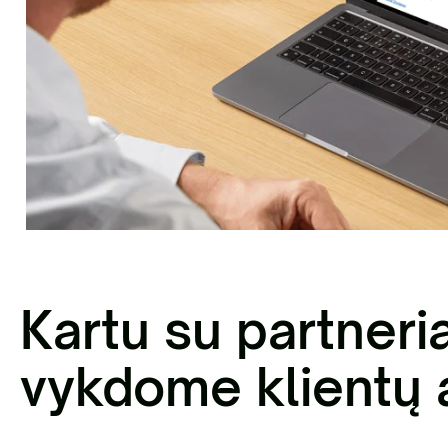
sisakykite el. parduotuvėje | Statybinių
liekų išvežimas Vilniaus mieste
Antri
Kartu su partneri
vykdome klientų 