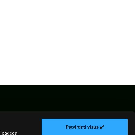
kų
El. parduotuvės
Žiniasklaidai
ka
taisyklės
Patvirtinti visus ✔️
s padeda