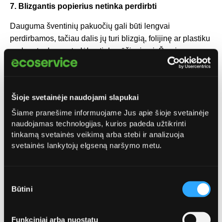
7. Blizgantis popierius netinka perdirbti
Dauguma šventinių pakuočių gali būti lengvai
perdirbamos, tačiau dalis jų turi blizgią, folijinę ar plastiku
padengtą dangą, todėl netinka rūšiavimui. Švarias
dėžutes ir popierių dėkite į popieriaus konteinerį, o
dekoratyvinį, blizgų ar plastiko elementų turintį popierių –
į mišrių atliekų konteinerį. Popieriniai maišeliai ir dovanų
Šioje svetainėje naudojami slapukai
juostelės dažnai gali būti panaudotos ne vieną kartą, tad
Šiame pranešime informuojame Jus apie šioje svetainėje
juos verta pasilikti kitam kartui.
naudojamas technologijas, kurios padeda užtikrinti
8. Fejerverkų likučių nepalikite viešose vietose
tinkamą svetainės veikimą arba stebi ir analizuoja
svetainės lankytojų elgseną naršymo metu.
Panaudoti fejerverkai, jų kartoninės dalys ir vamzdeliai
turi būti kruopščiai sudėti į maišą ir išmesti į mišrias
atliekas – jokiu būdu nepalikti viešosiose erdvėse.
Sutikimo
Būtini
Nepanaudotus ar sugedusius fejerverkus reikia atiduoti į
pasirinkimas
specialias pavojingų atliekų aikšteles ar parduotuves,
kurios priima pirotechniką. Svarbiausia jų neardyti ir
Funkciniai arba nuostatų