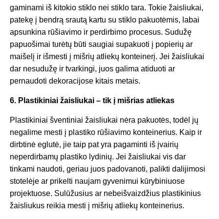
gaminami iš kitokio stiklo nei stiklo tara. Tokie žaisliukai,
patekę į bendrą srautą kartu su stiklo pakuotėmis, labai
apsunkina rūšiavimo ir perdirbimo procesus. Sudužę
papuošimai turėtų būti saugiai supakuoti į popierių ar
maišelį ir išmesti į mišrių atliekų konteinerį. Jei žaisliukai
dar nesudužę ir tvarkingi, juos galima atiduoti ar
pernaudoti dekoracijose kitais metais.
6. Plastikiniai žaisliukai – tik į mišrias atliekas
Plastikiniai šventiniai žaisliukai nėra pakuotės, todėl jų
negalime mesti į plastiko rūšiavimo konteinerius. Kaip ir
dirbtinė eglutė, jie taip pat yra pagaminti iš įvairių
neperdirbamų plastiko lydinių. Jei žaisliukai vis dar
tinkami naudoti, geriau juos padovanoti, palikti dalijimosi
stotelėje ar prikelti naujam gyvenimui kūrybiniuose
projektuose. Sulūžusius ar nebeišvaizdžius plastikinius
žaisliukus reikia mesti į mišrių atliekų konteinerius.