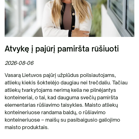
Atvykę į pajūrį pamiršta rūšiuoti
2026-08-06
Vasarą Lietuvos pajūrį užplūdus poilsiautojams,
atliekų kiekis šoktelėjo daugiau nei trečdaliu. Tačiau
atliekų tvarkytojams nerimą kelia ne pilnėjantys
konteineriai, o tai, kad dauguma svečių pamiršta
elementarias rūšiavimo taisykles. Maisto atliekų
konteineriuose randama baldų, o rūšiavimo
konteineriuose – maišų su pasibaigusio galiojimo
maisto produktais.