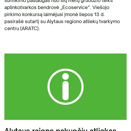
surinkimo paslaugas nuo šių metų gruodžio teiks
aplinkotvarkos bendrovė „Ecoservice“. Viešojo
pirkimo konkursą laimėjusi įmonė liepos 13 d.
pasirašė sutartį su Alytaus regiono atliekų tvarkymo
centru (ARATC).
Alytaus rajone pakuočių atliekas