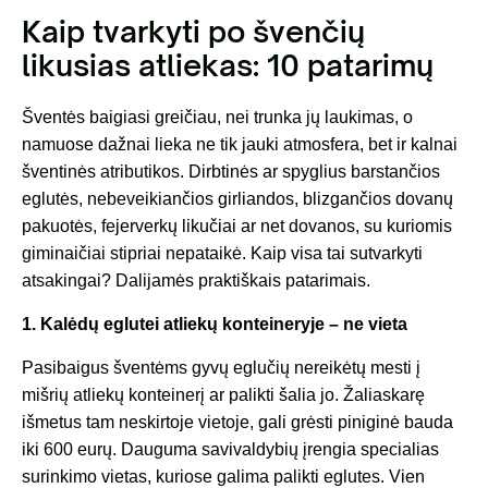
Kaip tvarkyti po švenčių
likusias atliekas: 10 patarimų
Šventės baigiasi greičiau, nei trunka jų laukimas, o
namuose dažnai lieka ne tik jauki atmosfera, bet ir kalnai
šventinės atributikos. Dirbtinės ar spyglius barstančios
eglutės, nebeveikiančios girliandos, blizgančios dovanų
pakuotės, fejerverkų likučiai ar net dovanos, su kuriomis
giminaičiai stipriai nepataikė. Kaip visa tai sutvarkyti
atsakingai? Dalijamės praktiškais patarimais.
1. Kalėdų eglutei atliekų konteineryje – ne vieta
Pasibaigus šventėms gyvų eglučių nereikėtų mesti į
mišrių atliekų konteinerį ar palikti šalia jo. Žaliaskarę
išmetus tam neskirtoje vietoje, gali grėsti piniginė bauda
iki 600 eurų. Dauguma savivaldybių įrengia specialias
surinkimo vietas, kuriose galima palikti eglutes. Vien