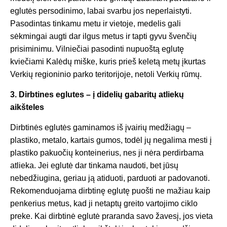
eglutės persodinimo, labai svarbu jos neperlaistyti.
Pasodintas tinkamu metu ir vietoje, medelis gali
sėkmingai augti dar ilgus metus ir tapti gyvu švenčių
prisiminimu. Vilniečiai pasodinti nupuoštą eglutę
kviečiami Kalėdų miške, kuris prieš keletą metų įkurtas
Verkių regioninio parko teritorijoje, netoli Verkių rūmų.
3. Dirbtines eglutes – į didelių gabaritų atliekų
aikšteles
Dirbtinės eglutės gaminamos iš įvairių medžiagų –
plastiko, metalo, kartais gumos, todėl jų negalima mesti į
plastiko pakuočių konteinerius, nes ji nėra perdirbama
atlieka. Jei eglutė dar tinkama naudoti, bet jūsų
nebedžiugina, geriau ją atiduoti, parduoti ar padovanoti.
Rekomenduojama dirbtinę eglutę puošti ne mažiau kaip
penkerius metus, kad ji netaptų greito vartojimo ciklo
preke. Kai dirbtinė eglutė praranda savo žavesį, jos vieta