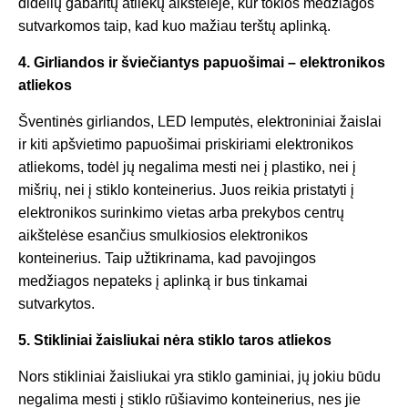
didelių gabaritų atliekų aikštelėje, kur tokios medžiagos
sutvarkomos taip, kad kuo mažiau terštų aplinką.
4. Girliandos ir šviečiantys papuošimai – elektronikos
atliekos
Šventinės girliandos, LED lemputės, elektroniniai žaislai
ir kiti apšvietimo papuošimai priskiriami elektronikos
atliekoms, todėl jų negalima mesti nei į plastiko, nei į
mišrių, nei į stiklo konteinerius. Juos reikia pristatyti į
elektronikos surinkimo vietas arba prekybos centrų
aikštelėse esančius smulkiosios elektronikos
konteinerius. Taip užtikrinama, kad pavojingos
medžiagos nepateks į aplinką ir bus tinkamai
sutvarkytos.
5. Stikliniai žaisliukai nėra stiklo taros atliekos
Nors stikliniai žaisliukai yra stiklo gaminiai, jų jokiu būdu
negalima mesti į stiklo rūšiavimo konteinerius, nes jie