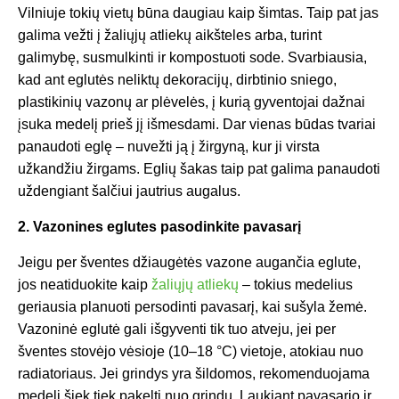
Vilniuje tokių vietų būna daugiau kaip šimtas. Taip pat jas
galima vežti į žaliųjų atliekų aikšteles arba, turint
galimybę, susmulkinti ir kompostuoti sode. Svarbiausia,
kad ant eglutės neliktų dekoracijų, dirbtinio sniego,
plastikinių vazonų ar plėvelės, į kurią gyventojai dažnai
įsuka medelį prieš jį išmesdami. Dar vienas būdas tvariai
panaudoti eglę – nuvežti ją į žirgyną, kur ji virsta
užkandžiu žirgams. Eglių šakas taip pat galima panaudoti
uždengiant šalčiui jautrius augalus.
2. Vazonines eglutes pasodinkite pavasarį
Jeigu per šventes džiaugėtės vazone augančia eglute,
jos neatiduokite kaip
žaliųjų atliekų
– tokius medelius
geriausia planuoti persodinti pavasarį, kai sušyla žemė.
Vazoninė eglutė gali išgyventi tik tuo atveju, jei per
šventes stovėjo vėsioje (10–18 °C) vietoje, atokiau nuo
radiatoriaus. Jei grindys yra šildomos, rekomenduojama
medelį šiek tiek pakelti nuo grindų. Laukiant pavasario ir