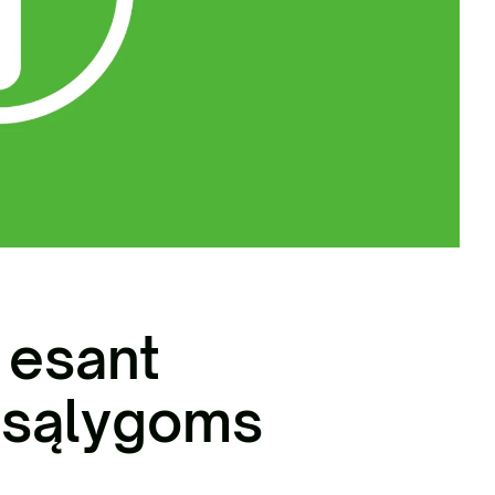
nių žaliavų tvarkymas
 esant
 sąlygoms