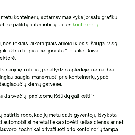
o metu konteinerių aptarnavimas vyks įprastu grafiku.
ietoje paliktų automobilių dalies
konteinerių
 nes tokiais laikotarpiais atliekų kiekis išauga. Visgi
i užtrukti ilgiau nei įprastai“, – sako Daiva
rektorė.
inaujinę krituliai, po atlydžio apledėję kiemai bei
tingiau saugiai manevruoti prie konteinerių, ypač
daugiabučių kiemų gatvėse.
aukia svečių, papildomų iššūkių gali kelti ir
 patirtis rodo, kad jų metu dalis gyventojų išvyksta
i automobiliai neretai lieka stovėti kelias dienas ar net
iasvorei technikai privažiuoti prie konteinerių tampa