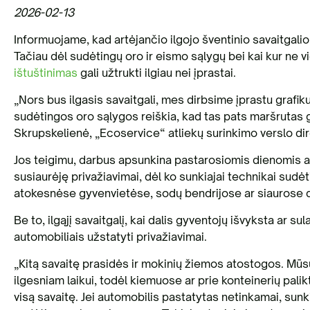
2026-02-13
Informuojame, kad artėjančio ilgojo šventinio savaitgali
Tačiau dėl sudėtingų oro ir eismo sąlygų bei kai kur ne v
ištuštinimas
gali užtrukti ilgiau nei įprastai.
„Nors bus ilgasis savaitgali, mes dirbsime įprastu grafiku,
sudėtingos oro sąlygos reiškia, kad tas pats maršrutas gal
Skrupskelienė, „Ecoservice“ atliekų surinkimo verslo di
Jos teigimu, darbus apsunkina pastarosiomis dienomis ats
susiaurėję privažiavimai, dėl ko sunkiajai technikai sudė
atokesnėse gyvenvietėse, sodų bendrijose ar siaurose 
Be to, ilgąjį savaitgalį, kai dalis gyventojų išvyksta ar sul
automobiliais užstatyti privažiavimai.
„Kitą savaitę prasidės ir mokinių žiemos atostogos. Mūsų
ilgesniam laikui, todėl kiemuose ar prie konteinerių palikt
visą savaitę. Jei automobilis pastatytas netinkamai, sunk