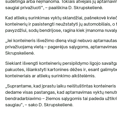
sudėtinga arba neįmanoma. Tokiais atvejais jų aptarnavimas
saugiai privažiuoti“, – paaiškina D. Skrupskelienė.
Kad atliekų surinkimas vyktų sklandžiai, pašnekovė kvieč
konteinerių ir pasistengti neužstatyti jų automobiliais, o 
pavyzdžiui, sodų bendrijose, ragina kiek įmanoma nuvalyti
„Jei konteineris išvežimo dieną visgi nebuvo aptarnautas
privažiuojamą vietą – pagerėjus sąlygoms, aptarnavimas bū
Skrupskelienė.
Siekiant išvengti konteinerių persipildymo ilgojo savaitga
pakuotes, išlankstyti kartonines dėžes ir, esant galimyb
konteineriais ar atliekų surinkimo aikštelėmis.
„Suprantame, kad įprastu laiku neištuštintas konteineris
dedame visas pastangas, kad aptarnavimas vyktų nenut
bendradarbiavimo – žiemos sąlygomis tai padeda užtikrinti
saugiau“, – sako D. Skrupskelienė.