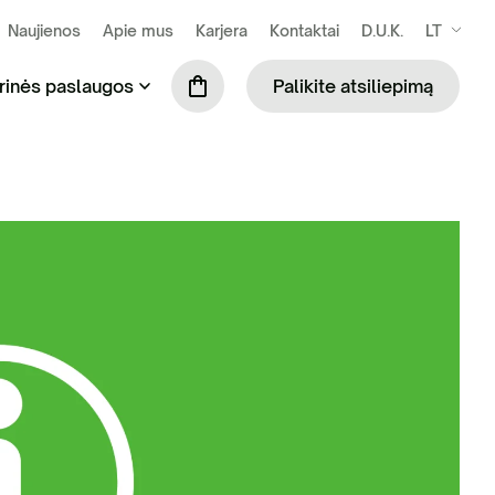
Naujienos
Apie mus
Karjera
Kontaktai
D.U.K.
LT
rinės paslaugos
Palikite atsiliepimą
se susidarančių atliekų išvežimas ir
Praustuvių nuoma (tik šiltuoju metų laiku)
kymas
Mobiliosios tvoros
ilės surinkimas ir tvarkymas
Biotualetų skaičiuoklė
binių ir komercinių atliekų tvarkymas
S administravimo paslauga
ių komunalinių atliekų tvarkymas