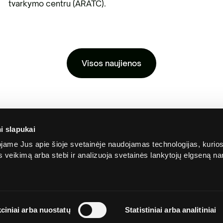
tvarkymo centru (ARATC).
Visos naujienos
i slapukai
ame Jus apie šioje svetainėje naudojamas technologijas, kurio
ės veikimą arba stebi ir analizuoja svetainės lankytojų elgseną 
Apie
Privatumo
Slapu
Skaidrumas
ciniai arba nuostatų
Statistiniai arba analitiniai
mus
politika
politi