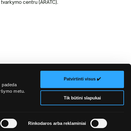
tvarkymo centru (ARATC).
Patvirtinti visus ✔️
s padeda
naršymo metu.
Tik būtini slapukai
kų
El. parduotuvės
Žiniasklaidai
Rinkodaros arba reklaminiai
ka
taisyklės