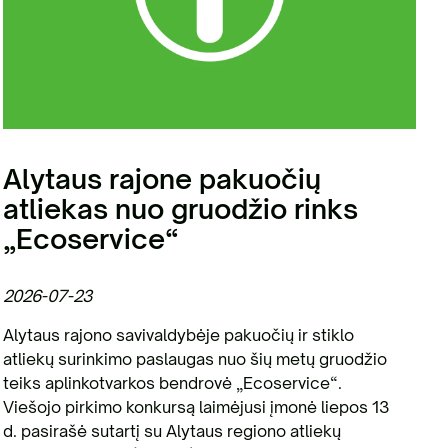
Alytaus rajone pakuočių
atliekas nuo gruodžio rinks
„Ecoservice“
2026-07-23
2
Alytaus rajono savivaldybėje pakuočių ir stiklo
„
atliekų surinkimo paslaugas nuo šių metų gruodžio
k
teiks aplinkotvarkos bendrovė „Ecoservice“.
ž
Viešojo pirkimo konkursą laimėjusi įmonė liepos 13
N
d. pasirašė sutartį su Alytaus regiono atliekų