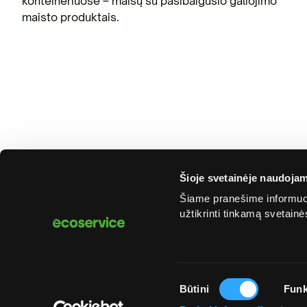
konteineriuose – maišų su pasibaigusio galiojimo
maisto produktais.
Šioje svetainėje naudojam
Šiame pranešime informuoj
užtikrinti tinkamą svetain
Sutikimo
Būtini
Funk
© 2025 „Ecoservice“. Visos teisės saugomos
pasirinkimas