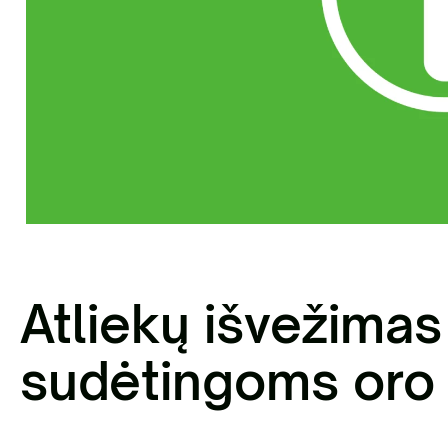
sisakykite el. parduotuvėje | Statybinių
liekų išvežimas Vilniaus mieste
Antri
Atliekų išvežimas
sudėtingoms oro