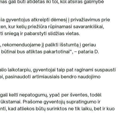
 gali būti atidėtas iki tol, kol atsiras galimybė
ia gyventojus atkreipti dėmesį į privažiavimus prie
ten, kur kelių priežiūra rūpinamasi savarankiškai,
 sniegą ir pabarstyti slidžias vietas.
, rekomenduojame jį palikti išstumtą į geriau
tinai bus atliktas pakartotinai“, – pataria D.
lio laikotarpiu, gyventojai taip pat raginami suspausti
ei, pasinaudoti artimiausiais bendro naudojimo
 gali kelti nepatogumų, ypač per šventes, todėl
rūkstamai. Prašome gyventojų supratingumo ir
, kad atliekos būtų surinktos ne tik laiku, bet ir kuo