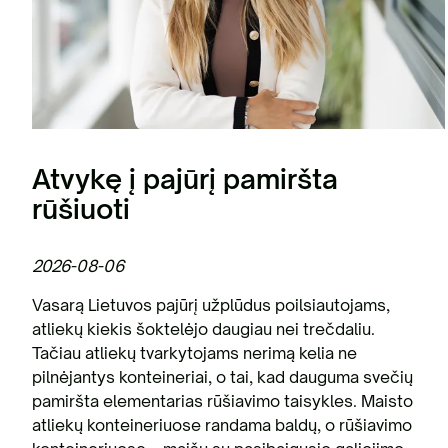
Atvykę į pajūrį pamiršta
rūšiuoti
2026-08-06
Vasarą Lietuvos pajūrį užplūdus poilsiautojams,
atliekų kiekis šoktelėjo daugiau nei trečdaliu.
Tačiau atliekų tvarkytojams nerimą kelia ne
pilnėjantys konteineriai, o tai, kad dauguma svečių
pamiršta elementarias rūšiavimo taisykles. Maisto
atliekų konteineriuose randama baldų, o rūšiavimo