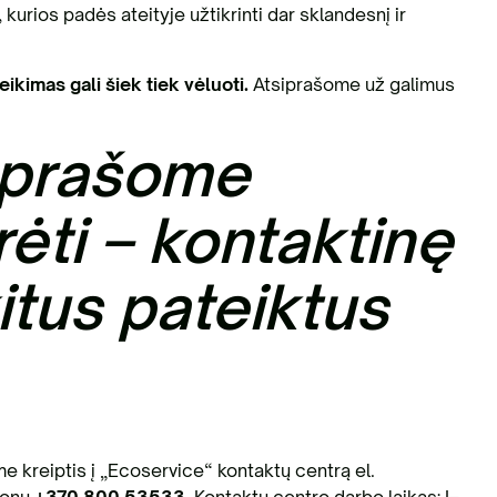
, kurios padės ateityje užtikrinti dar sklandesnį ir
ikimas gali šiek tiek vėluoti.
Atsiprašome už galimus
 prašome
ūrėti – kontaktinę
itus pateiktus
e kreiptis į „Ecoservice“ kontaktų centrą el.
fonu
+370 800 53533
. Kontaktų centro darbo laikas: I–