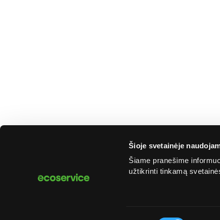
Šioje svetainėje naudojam
Šiame pranešime informuoj
užtikrinti tinkamą svetain
Sutikimo