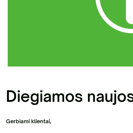
sisakykite el. parduotuvėje | Statybinių
liekų išvežimas Vilniaus mieste
Antri
Diegiamos naujo
Gerbiami klientai,