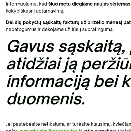
Informuojame, kad
šiuo metu diegiame naujas sistema
s
kokybiškesnį aptarnavimą.
Dėl šių pokyčių sąskaitų faktūrų už birželio mėnesį pate
nepatogumus ir dėkojame už Jūsų supratingumą.
Gavus sąskaitą,
atidžiai ją perži
informaciją bei k
duomenis.
Jei pastebėsite netikslumų ar turėsite klausimų, kviečiam
paštu
sutvarkysim@ecoservice.lt
arba nemokamu tele