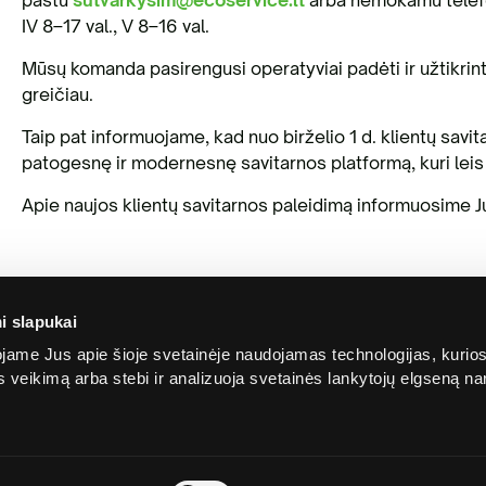
IV 8–17 val., V 8–16 val.
Mūsų komanda pasirengusi operatyviai padėti ir užtikrinti
greičiau.
Taip pat informuojame, kad nuo birželio 1 d. klientų sav
patogesnę ir modernesnę savitarnos platformą, kuri leis d
Apie naujos klientų savitarnos paleidimą informuosime J
i slapukai
ame Jus apie šioje svetainėje naudojamas technologijas, kurio
ės veikimą arba stebi ir analizuoja svetainės lankytojų elgseną 