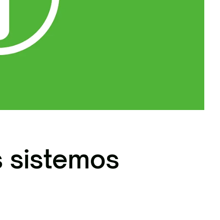
nių žaliavų tvarkymas
s sistemos