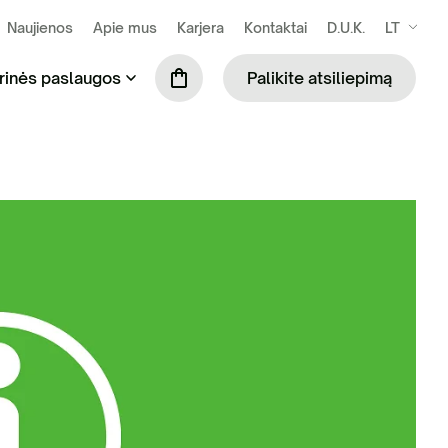
Naujienos
Apie mus
Karjera
Kontaktai
D.U.K.
LT
rinės paslaugos
Palikite atsiliepimą
se susidarančių atliekų išvežimas ir
Praustuvių nuoma (tik šiltuoju metų laiku)
kymas
Mobiliosios tvoros
ilės surinkimas ir tvarkymas
Biotualetų skaičiuoklė
binių ir komercinių atliekų tvarkymas
S administravimo paslauga
ių komunalinių atliekų tvarkymas