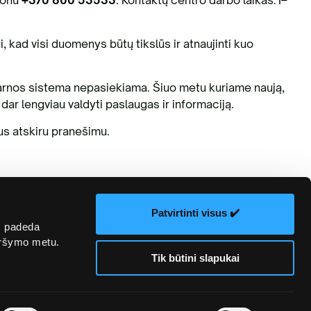
, kad visi duomenys būtų tikslūs ir atnaujinti kuo
itarnos sistema nepasiekiama. Šiuo metu kuriame naują,
ar lengviau valdyti paslaugas ir informaciją.
us atskiru pranešimu.
Patvirtinti visus ✔️
s padeda
naršymo metu.
Tik būtini slapukai