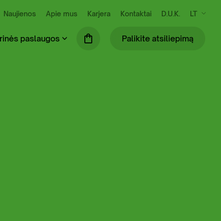
Naujienos
Apie mus
Karjera
Kontaktai
D.U.K.
LT
rinės paslaugos
Palikite atsiliepimą
se susidarančių atliekų išvežimas ir
Praustuvių nuoma (tik šiltuoju metų laiku)
kymas
Mobiliosios tvoros
ilės surinkimas ir tvarkymas
Biotualetų skaičiuoklė
binių ir komercinių atliekų tvarkymas
S administravimo paslauga
ių komunalinių atliekų tvarkymas