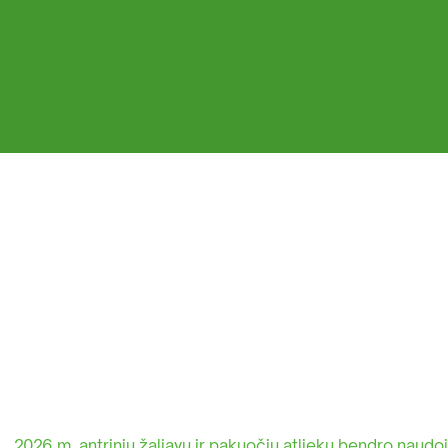
sisakykite el. parduotuvėje | Statybinių
liekų išvežimas Vilniaus mieste
Antri
2026 m. antrinių žaliavų ir pakuočių atliekų bendro naudo