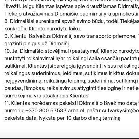
išvežti. Jeigu Klientas įspėtas apie draudžiamas Didmaišy
Tiekėjo atvažiavimas Didmaišio paėmimui yra apmokesti
8. Didmaišiai surenkami apvažiavimo būdu, todėl Tiekėja
konkrečiu Kliento nurodytu laiku.
9. Klientui išsivežus Didmaišį savo transporto priemone, Tie
grąžinti pinigus už Didmaišį.
10. Jei Didmaišio stovėjimui (pastatymui) Kliento nurodyto
nustatyti reikalavimai ir/ar reikalingi šalia esančių pastat
sutikimai, Klientas įsipareigoja įgyvendinti visus reikaling
reikalingus suderinimus, leidimus, sutikimus ir kitus dok
neįgyvendinimą, reikalingų leidimų, suderinimų, sutikimų i
baudas, išmokas, reikalavimus atlyginti tiesioginę ir netie
sumokėjimą yra atsakingas Klientas.
11. Klientas norėdamas pakeisti Didmaišio išvežimo datą tu
numeriu: +370 800 53533 arba el. paštu: sutvarkysim@
pakeista data, įvyksta per 10 darbo dienų terminą.