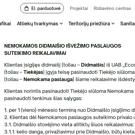
El. parduotuvė
Projektai
Rūšiavimo centras
fikai
Atliekų tvarkymas
Teritorijų priežiūra
Sanita
NEMOKAMOS DIDMAIŠIO IŠVEŽIMO PASLAUGOS
lės pjovimas
ambiagabaričių atliekų priėmimo aikštelė
Užsisakykite el. parduotuvėje | Biotualetų
Ūkiuo
SUTEIKIMO REIKALAVIMAI
nuoma ir aptarnavimas
tvar
Klientas įsigijęs didmaišį (toliau –
Didmaišis
) iš UAB „Eco
chanizuotas teritorijų valymas /
liųjų atliekų išvežimas ir tvarkymas
(toliau –
Tiekėjas
) įgyja teisę pasinaudoti Tiekėjo siūl
kuuminis šlavimas
Biotualetų nuoma ir aptarnavimas
Tekst
(toliau –
Nemokama paslauga
) šiame reikalavime išdėst
ambiagabaričių atliekų tvarkymas
Klientas norintis pasinaudoti Tiekėjo siūloma Nemokama 
yrkelių laistymas
Vienkartinis nuosavo biotualeto aptarnavimas
Gamy
pasinaudoti tenkinus šias sąlygas:
liekų išvežimas didmaišiais
GPAI
1. per 1 (vieno) mėnesio terminą nuo Didmaišio įsigijimo d
2. Klientas dėl Nemokamos paslaugos suteikimo privalo už
atybinių atliekų išvežimas ir tvarkymas
3.1. Didmaišio stovėjimo vieta atitiktų šiuos reikalavimus:
Mišr
3.1.1. kelio danga, privažiavimui prie Didmaišio, būtų kieta