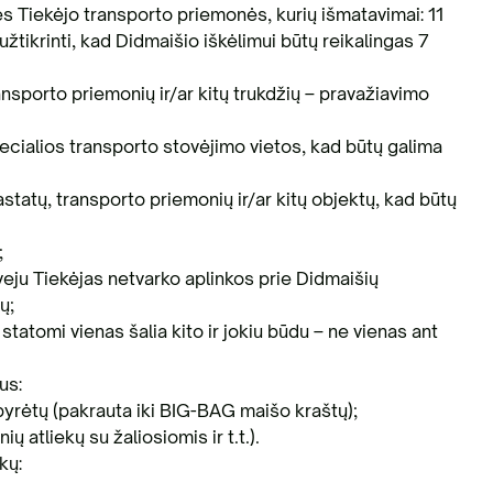
ies Tiekėjo transporto priemonės, kurių išmatavimai: 11
nių žaliavų tvarkymas
užtikrinti, kad Didmaišio iškėlimui būtų reikalingas 7
ransporto priemonių ir/ar kitų trukdžių – pravažiavimo
specialios transporto stovėjimo vietos, kad būtų galima
astatų, transporto priemonių ir/ar kitų objektų, kad būtų
;
atveju Tiekėjas netvarko aplinkos prie Didmaišių
ų;
i statomi vienas šalia kito ir jokiu būdu – ne vienas ant
us:
išbyrėtų (pakrauta iki BIG-BAG maišo kraštų);
ų atliekų su žaliosiomis ir t.t.).
kų: