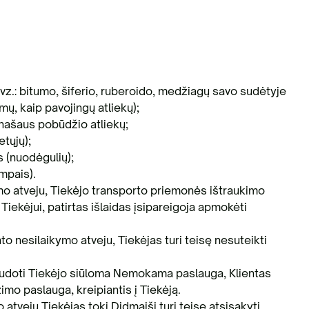
pvz.: bitumo, šiferio, ruberoido, medžiagų savo sudėtyje
ų, kaip pavojingų atliekų);
anašaus pobūdžio atliekų;
etųjų);
s (nuodėgulių);
ampais).
kymo atveju, Tiekėjo transporto priemonės ištraukimo
Tiekėjui, patirtas išlaidas įsipareigoja apmokėti
ento nesilaikymo atveju, Tiekėjas turi teisę nesuteikti
naudoti Tiekėjo siūloma Nemokama paslauga, Klientas
mo paslauga, kreipiantis į Tiekėją.
 atveju Tiekėjas tokį Didmaišį turi teisę atsisakyti