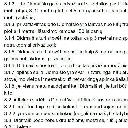
sisakykite el. parduotuvėje | Statybinių
3.1.2. prie Didmaišio galės privažiuoti specialios paskirt
liekų išvežimas Vilniaus mieste
Antri
metrų ilgis, 3.30 metrų plotis, 4.5 metrų aukštis. Taip pat 
metrų aukštis;
3.1.3. privažiavimas prie Didmaišio yra laisvas nuo kitų t
plotis 4 metrai, išsukimo kampas 150 laipsnių;
3.1.4. Didmaišis turi stovėti ne toliau kaip 3 metrai nuo 
netrukdomai privažiuoti;
3.1.5. Didmaišis turi stovėti ne arčiau kaip 3 metrai nuo p
galima netrukdomai privažiuoti;
3.1.6. Didmaišis nestovi po elektros laidais ir/ar medžiais
3.1.7. aplinka šalia Didmaišio yra švari ir tvarkinga. Kitu 
stovėjimo vietos ir neatsako už netvarkingą aplinką šalia j
3.1.8. jei vienu metu naudojami keli Didmaišiai, jie turi būt
kito.
3.2. Atliekos sudėtos Didmaišyje atitiktų šiuos reikalavim
3.2.1. sudėtos taip, kad jas keliant ir transportuojant ne
3.2.2. yra vienos rūšies atliekos (negalima maišyti statybini
3.3. Didmaišiuose nebus draudžiamų mesti šių rūšių atlie
3.3.1. kelmų;