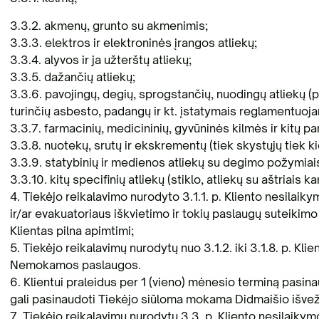
3.3.2. akmenų, grunto su akmenimis;
3.3.3. elektros ir elektroninės įrangos atliekų;
3.3.4. alyvos ir ja užterštų atliekų;
3.3.5. dažančių atliekų;
3.3.6. pavojingų, degių, sprogstančių, nuodingų atliekų (
turinčių asbesto, padangų ir kt. įstatymais reglamentuojam
3.3.7. farmacinių, medicininių, gyvūninės kilmės ir kitų p
3.3.8. nuotekų, srutų ir ekskrementų (tiek skystųjų tiek ki
3.3.9. statybinių ir medienos atliekų su degimo požymiai
3.3.10. kitų specifinių atliekų (stiklo, atliekų su aštriais k
4. Tiekėjo reikalavimo nurodyto 3.1.1. p. Kliento nesilai
ir/ar evakuatoriaus iškvietimo ir tokių paslaugų suteikimo 
Klientas pilna apimtimi;
5. Tiekėjo reikalavimų nurodytų nuo 3.1.2. iki 3.1.8. p. Kli
Nemokamos paslaugos.
6. Klientui praleidus per 1 (vieno) mėnesio terminą pasi
gali pasinaudoti Tiekėjo siūloma mokama Didmaišio išveži
7. Tiekėjo reikalavimų nurodytų 3.3. p. Kliento nesilaikymo