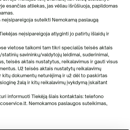
je esančias atliekas, jas vėliau išrūšiuoja, papildomas
namas.
s neįsipareigoja suteikti Nemokamą paslaugą
kėjas neįsipareigoja atlyginti jo patirtų išlaidų ir
se vietose taikomi tam tikri specialūs teisės aktais
ų/statinių savininkų/valdytojų leidimai, suderinimai,
us, teisės aktais nustatytus, reikalavimus ir gauti visus
umentus. Už teisės aktais nustatytų reikalavimų
r kitų dokumentų neturėjimą ir už dėl to paskirtas
sioginę žalą ir kitų reikalavimų įvykdymą įskaitant
ri informuoti Tiekėją šiais kontaktais: telefono
ecoservice.lt. Nemokamos paslaugos suteikimas,