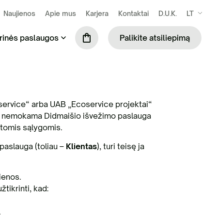
Naujienos
Apie mus
Karjera
Kontaktai
D.U.K.
LT
rinės paslaugos
Palikite atsiliepimą
se susidarančių atliekų išvežimas ir
Praustuvių nuoma (tik šiltuoju metų laiku)
kymas
service“ arba UAB „Ecoservice projektai“
Mobiliosios tvoros
oma nemokama Didmaišio išvežimo paslauga
ilės surinkimas ir tvarkymas
ytomis sąlygomis.
Biotualetų skaičiuoklė
paslauga (toliau –
Klientas
), turi teisę ja
binių ir komercinių atliekų tvarkymas
S administravimo paslauga
ienos.
tikrinti, kad:
ių komunalinių atliekų tvarkymas
.