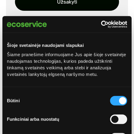
Užsakyti
Šioje svetainėje naudojami slapukai
Šiame pranešime informuojame Jus apie šioje svetainėje
naudojamas technologijas, kurios padeda užtikrinti
tinkamą svetainės veikimą arba stebi ir analizuoja
Mechanizuotas sniego
svetainės lankytojų elgseną naršymo metu.
valymas be išvežimo
Sniegui valyti parenkama technika, atsižvelgiant į
Sutikimo
teritorijos plotą, užstatymą, oro sąlygas ir sniego
Būtini
pasirinkimas
kiekį.
Funkciniai arba nuostatų
Užsakyti