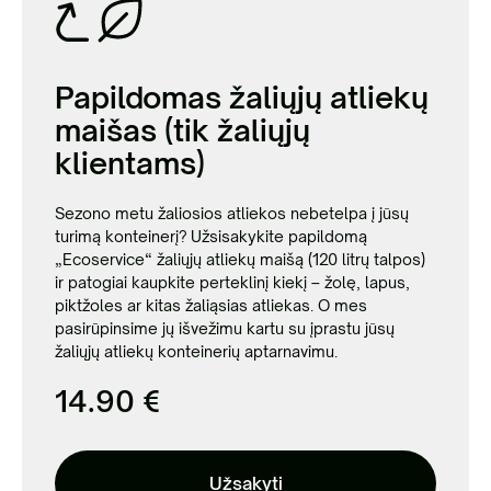
Papildomas žaliųjų atliekų
maišas (tik žaliųjų
klientams)
Sezono metu žaliosios atliekos nebetelpa į jūsų
turimą konteinerį? Užsisakykite papildomą
„Ecoservice“ žaliųjų atliekų maišą (120 litrų talpos)
ir patogiai kaupkite perteklinį kiekį – žolę, lapus,
piktžoles ar kitas žaliąsias atliekas. O mes
pasirūpinsime jų išvežimu kartu su įprastu jūsų
žaliųjų atliekų konteinerių aptarnavimu.
14.90 €
Užsakyti