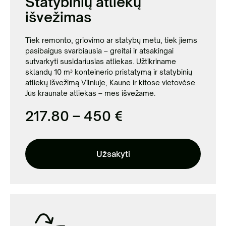
Statybinių atliekų
išvežimas
Tiek remonto, griovimo ar statybų metu, tiek jiems
pasibaigus svarbiausia – greitai ir atsakingai
sutvarkyti susidariusias atliekas. Užtikriname
sklandų 10 m³ konteinerio pristatymą ir statybinių
atliekų išvežimą Vilniuje, Kaune ir kitose vietovėse.
Jūs kraunate atliekas – mes išvežame.
217.80 – 450 €
Užsakyti