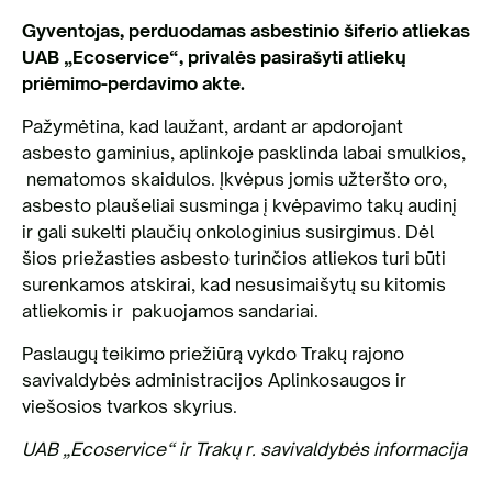
Gyventojas, perduodamas asbestinio šiferio atliekas
UAB „Ecoservice“, privalės pasirašyti atliekų
priėmimo-perdavimo akte.
Pažymėtina, kad laužant, ardant ar apdorojant
asbesto gaminius, aplinkoje pasklinda labai smulkios,
nematomos skaidulos. Įkvėpus jomis užteršto oro,
asbesto plaušeliai susminga į kvėpavimo takų audinį
ir gali sukelti plaučių onkologinius susirgimus. Dėl
šios priežasties asbesto turinčios atliekos turi būti
surenkamos atskirai, kad nesusimaišytų su kitomis
atliekomis ir pakuojamos sandariai.
Paslaugų teikimo priežiūrą vykdo Trakų rajono
savivaldybės administracijos Aplinkosaugos ir
viešosios tvarkos skyrius.
UAB „Ecoservice“ ir Trakų r. savivaldybės informacija