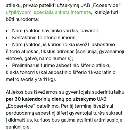
atliekų, privalo pateikti užsakymą UAB „Ecoservice“
užpildydami specialią anketą internete
, kurioje turi
būti nurodoma:
Namų valdos savininko vardas, pavardė;
Kontaktinis telefono numeris;
Namų valdos, iš kurios reikia išvežti asbestinio
šiferio atliekas, tikslus adresas (seniūnija, gyvenamoji
vietovė, gatvė, namo numeris);
Preliminarus turimo asbestinio šiferio atliekų
kiekis tonomis (kai asbestinio šiferio 1 kvadratinio
metro svoris yra 11 kg).
Atliekos bus išvežamos su gyventojais suderintu laiku
per 30 kalendorinių dienų po užsakymo
UAB
„Ecoservice“ pateikimo. Per šį terminą išvežimui
perduodamą asbestinį šiferį gyventojai turės sukrauti
į didmaišius, kuriuos bus galima atsiimti artimiausioje
seniūnijoje.