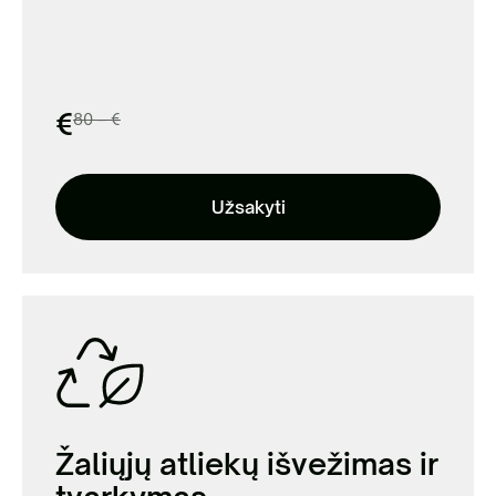
€
80 – €
Užsakyti
Žaliųjų atliekų išvežimas ir