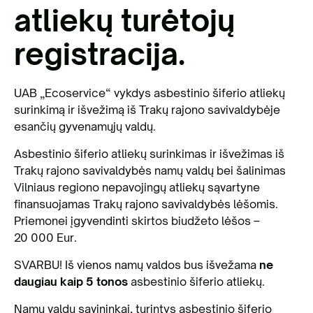
atliekų turėtojų
registracija.
UAB „Ecoservice“ vykdys asbestinio šiferio atliekų
surinkimą ir išvežimą iš Trakų rajono savivaldybėje
esančių gyvenamųjų valdų.
Asbestinio šiferio atliekų surinkimas ir išvežimas iš
Trakų rajono savivaldybės namų valdų bei šalinimas
Vilniaus regiono nepavojingų atliekų sąvartyne
finansuojamas Trakų rajono savivaldybės lėšomis.
Priemonei įgyvendinti skirtos biudžeto lėšos –
20 000 Eur.
SVARBU! Iš vienos namų valdos bus išvežama
ne
daugiau kaip 5 tonos
asbestinio šiferio atliekų.
Namų valdų savininkai, turintys asbestinio šiferio