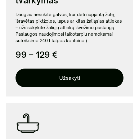
tvarkymas
Daugiau nesukite galvos, kur dėti nupjautą žolę,
išravėtas piktžoles, lapus ar kitas žaliąsias atliekas
– užsisakykite žaliųjų atliekų išvežimo paslaugą.
Paslaugos naudojimosi laikotarpiu
nemokamai
suteiksime 240 l talpos konteinerį.
99 – 129 €
Užsakyti